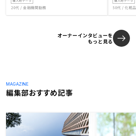
購入時データ
購入時データ
20代 / 金融機関勤務
50代 / 化
オーナーインタビューを
もっと見る
MAGAZINE
編集部おすすめ記事