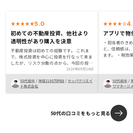
5.0
4
初めての不動産投資、他社より
アプリで物
透明性があり購入を決意
・担当者のき
と、信頼感は
不動産投資は初めての経験です。 これま
ます。 ・税効果の資料作成、その他の相
で、株式投資を中心に投資を行なって来ま
談にも担当者
したが、リスク分散の点から、今回の投資
くれて、助かります。 ・関
を行なっています。 良かった点として
2020年09月24日
がアプリで閲
は、これまでも興味はありましたが、どう
です。
50代前半
/
年収2100万円台
/
カッパクリエイ
50代前半
/
しても胡散臭さが拭い切れずにおりまし
ト株式会社
ワマネージ
た。今回、担当の方もそうですが、御社の
会社としての姿勢、(情報開示を含めて)透
明性の安心感から決めました。現在の透明
性を継続して欲しい。
50代の口コミをもっと見る