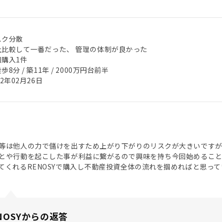
スク分散
社比較して一番だった、 管理の体制が良かった
回購入1件
歩8分 / 築11年 / 2000万円台前半
22年02月26日
等は他人の力で儲けを出すため上がり下がりのリスクが大きいですが
とや行動を起こした事が利益に繋がるので興味を持ち今回始めるこ
てくれるRENOSYで購入し不動産投資全体の流れを掴めればと思って
NOSYからの返答