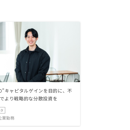
の”キャピタルゲインを目的に、不
でより戦略的な分散投資を
ータ
IT企業勤務