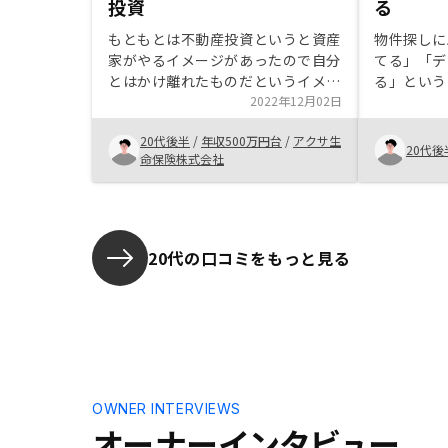
投資
る
もともとは不動産投資というと資産
物件探しに
家がやるイメージがあったので自分
てる」「デ
とはかけ離れたものだというイメー
る」という
ジがありました。しかし、不動産投
2022年12月02日
なと思って
資の話を聞いて、将来不足してしま
ようと思い
20代後半
/
年収500万円台
/
アクサ生
いそうな年金の足しになるというこ
合わせはし
20代後
命保険株式会社
とで、むしろ会社員がやるべき投資
印象からR
だも思いました。特にRENOSYは不
実際に話を
動産に関してアプリで管理ができ、
の充実度か
確定申告のサポートもあるのでお手
た。
軽に不動産投資をできています。
20代の口コミをもっと見る
OWNER INTERVIEWS
オーナーインタビュー