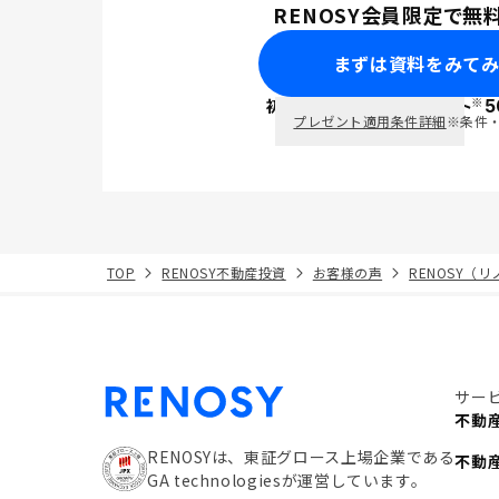
RENOSY会員限定で無
まずは資料をみて
※
初回面談で
ポイント
5
PayPay
プレゼント適用条件詳細
※条件
TOP
RENOSY不動産投資
お客様の声
RENOSY（
サー
不動
RENOSYは、東証グロース上場企業である
不動
GA technologiesが運営しています。