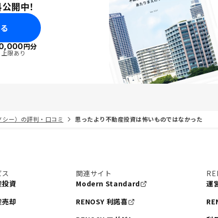
料公開中！
みる
0,000
円分
・上限あり
リノシー）の評判・口コミ
思ったより不動産投資は怖いものではなかった
ビス
関連サイト
RE
産投資
Modern Standard
運
産売却
RENOSY 利諾喜
RE