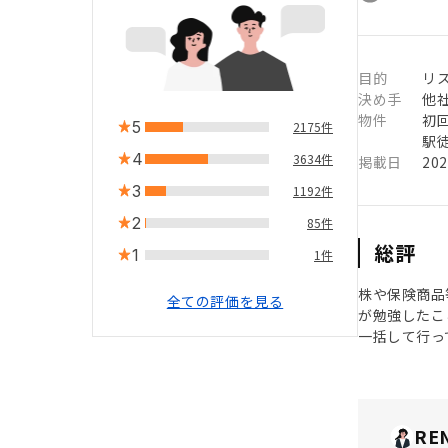
目的
リ
決め手
他
物件
初
5
2175件
駅徒
4
3634件
掲載日
20
3
1192件
2
85件
総評
1
1件
株や保険商品
全ての評価を見る
が勉強したこ
一括して行っ
RE