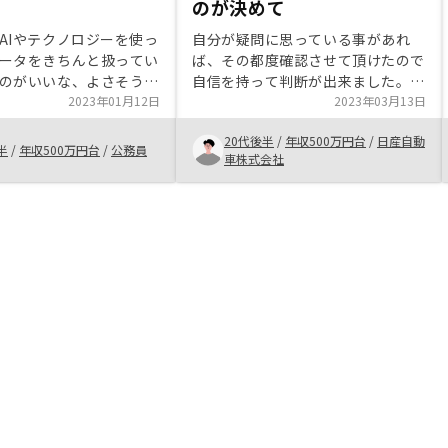
のが決めて
AIやテクノロジーを使っ
自分が疑問に思っている事があれ
ータをきちんと扱ってい
ば、その都度確認させて頂けたので
のがいいな、よさそうか
自信を持って判断が出来ました。不
、ちょっと話を聞いてみ
2023年01月12日
安がまだ残っていて、自信を持って
2023年03月13日
ました。 他社にも問い
決断が出来ないならば次のステップ
20代後半
/
年収500万円台
/
日産自動
ましたが、電話対応時の
に進めたくない、と真摯に対応頂け
半
/
年収500万円台
/
公務員
車株式会社
ENOSYがよかったです。
ました。契約までの打合せ日程を柔
聞いてみても、サポート
軟に決める事が出来たことも決め手
らRENOSYに決めまし
の一つです。