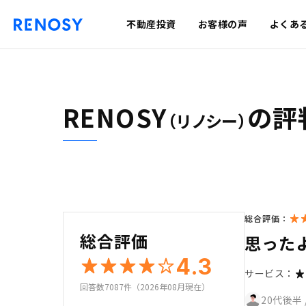
不動産投資
お客様の声
よくあ
RENOSY
の評
（リノシー）
総合評価：
総合評価
思った
4.3
サービス：
回答数7087件（2026年08月現在）
20代後半