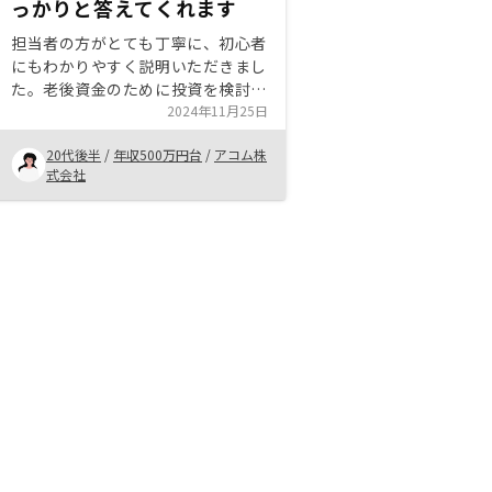
っかりと答えてくれます
担当者の方がとても丁寧に、初心者
にもわかりやすく説明いただきまし
た。老後資金のために投資を検討し
ていたのですが、貯蓄の場合・積立
2024年11月25日
NISAなどの投資の場合・不動産投
20代後半
/
年収500万円台
/
アコム株
資の場合、それぞれにかかる費用を
式会社
比較しながらでしたので、非常に理
解しやすかったです。どんな小さな
質問でも、些細なことでも、こちら
の知識が無いことを全く馬鹿にする
ことなく、寄り添って丁寧にお答え
いただけます。無理な押し売りも無
く、この担当者さまにならお任せし
たい！と思えました。