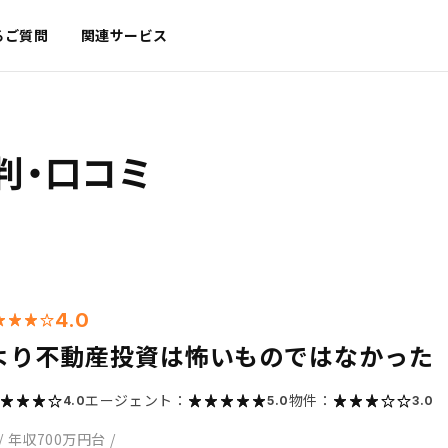
るご質問
関連サービス
判・口コミ
4.0
より不動産投資は怖いものではなかった
エージェント：
物件：
4.0
5.0
3.0
/
年収700万円台
/