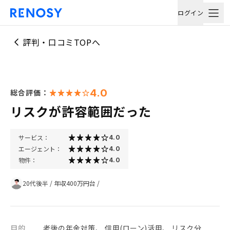
ログイン
評判・口コミTOPへ
4.0
総合評価：
リスクが許容範囲だった
サービス：
4.0
エージェント：
4.0
物件：
4.0
20代後半
/
年収400万円台
/
目的
老後の年金対策、 信用(ローン)活用、 リスク分