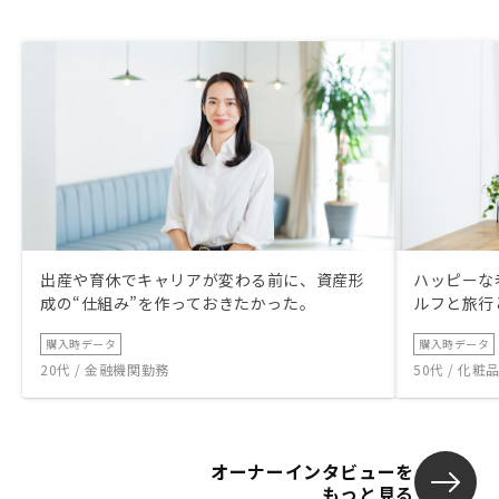
出産や育休でキャリアが変わる前に、資産形
ハッピーな
成の“仕組み”を作っておきたかった。
ルフと旅行
購入時データ
購入時データ
20代 / 金融機関勤務
50代 / 化
オーナーインタビューを
もっと見る