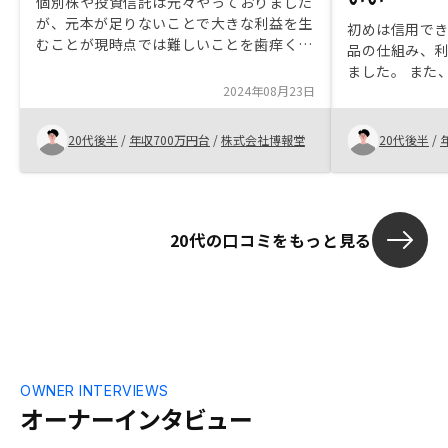
個別株や投資信託は元々やっておりました
が、元本が足りないことで大きな利益を生
初めは信用で
むことが現時点では難しいことを歯痒く思
品の仕組み、
っておりました。不動産投資であれば、ロ
ました。 また
ーンを組めるため若年でもレバレッジを効
2024年08月23日
おけて購入しま
かせられることに関心を持ち、投資を決意
るか悩んでい
しました。
もしれません
20代後半
/
年収700万円台
/
株式会社博報堂
20代後半
/
20代の口コミをもっと見る
OWNER INTERVIEWS
オーナーインタビュー