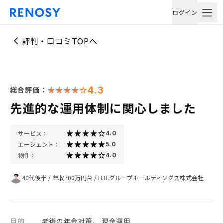
ログイン
評判・口コミTOPへ
4.3
総合評価：
先進的な運用体制に関心しました
サービス：
4.0
エージェント：
5.0
物件：
4.0
40代後半
/
年収700万円台
/
H.U.グループホールディングス株式会社
目的
老後の年金対策、 現金運用