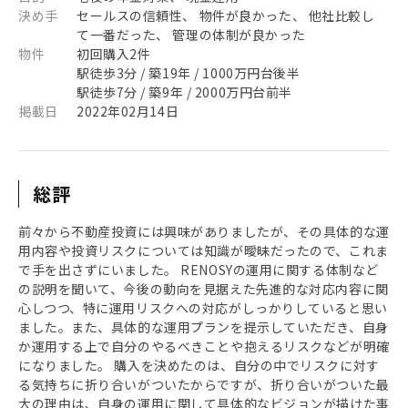
決め手
セールスの信頼性、 物件が良かった、 他社比較し
て一番だった、 管理の体制が良かった
物件
初回購入2件
駅徒歩3分 / 築19年 / 1000万円台後半
駅徒歩7分 / 築9年 / 2000万円台前半
掲載日
2022年02月14日
総評
前々から不動産投資には興味がありましたが、その具体的な運
用内容や投資リスクについては知識が曖昧だったので、これま
で手を出さずにいました。 RENOSYの運用に関する体制など
の説明を聞いて、今後の動向を見据えた先進的な対応内容に関
心しつつ、特に運用リスクへの対応がしっかりしていると思い
ました。また、具体的な運用プランを提示していただき、自身
か運用する上で自分のやるべきことや抱えるリスクなどが明確
になりました。 購入を決めたのは、自分の中でリスクに対す
る気持ちに折り合いがついたからですが、折り合いがついた最
大の理由は、自身の運用に関して具体的なビジョンが描けた事