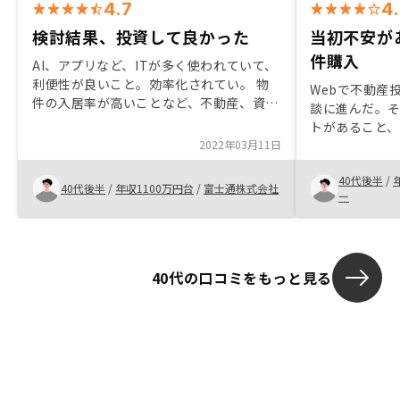
4.7
4
検討結果、投資して良かった
当初不安が
件購入
AI、アプリなど、ITが多く使われていて、
利便性が良いこと。効率化されてい。 物
Webで不動産
件の入居率が高いことなど、不動産、資産
談に進んだ。そ
としての価値も良いこと。 押し売りがな
トがあること
いことから、自分で検討できること。な
2022年03月11日
明していただき
ど、全体的に良かったです。Renosy登録
することができ
物件を自分で探せる。
40代後半
/
よる所有物件管
40代後半
/
年収1100万円台
/
富士通株式会社
ー
している点も他
すめ出来る。
40代の口コミをもっと見る