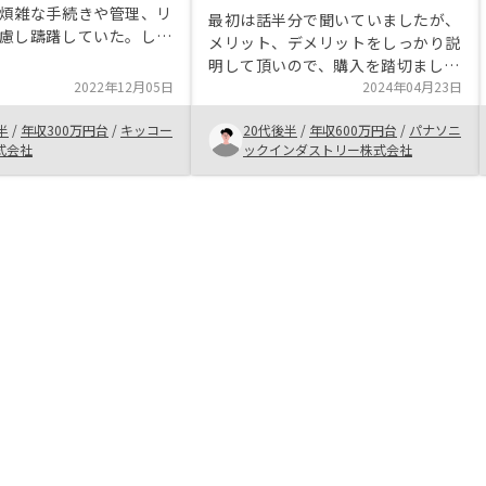
煩雑な手続きや管理、リ
最初は話半分で聞いていましたが、
慮し躊躇していた。しか
メリット、デメリットをしっかり説
の話を聞いてみて、自分
明して頂いので、購入を踏切まし
産運用ができること、サ
2022年12月05日
た。現在進行形でインフレ状態であ
2024年04月23日
実していること、担当者
る事から近い将来でも十分な利益が
関する説明が分かりやす
半
/
年収300万円台
/
キッコー
20代後半
/
年収600万円台
/
パナソニ
出そうだなっと思ってます。また資
から、始めない理由を見
式会社
ックインダストリー株式会社
産を残せるので、生命保険料も浮く
難しくなっていった。条
と思うとお得感があります
まる方がいれば、話を聞
値はあると強く思う。