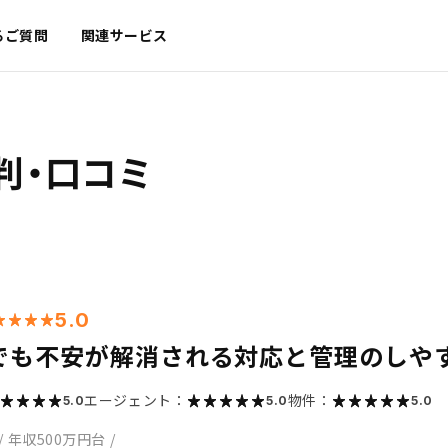
るご質問
関連サービス
判・口コミ
5.0
でも不安が解消される対応と管理のしや
エージェント：
物件：
5.0
5.0
5.0
/
年収500万円台
/