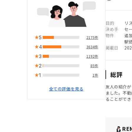
目的
リ
決め手
セ
物件
追
5
2175件
駅徒
4
3634件
掲載日
20
3
1192件
2
85件
総評
1
1件
友人の紹介が
全ての評価を見る
ました。不動
ることができ
RE