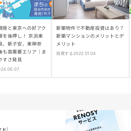
開発と東京への好アク
新築物件で不動産投資はあり？
要を後押し！ 京浜東
新築マンションのメリットとデ
見、新子安、東神奈
メリット
後も高需要エリア｜ま
投資する
2022.01.04
やすさ発見
024.06.07
イド