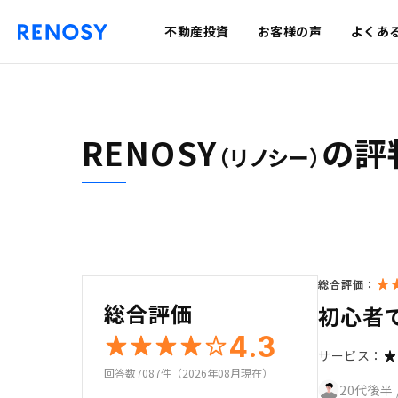
不動産投資
お客様の声
よくあ
RENOSY
の評
（リノシー）
総合評価：
総合評価
初心者
4.3
サービス：
回答数7087件（2026年08月現在）
20代後半