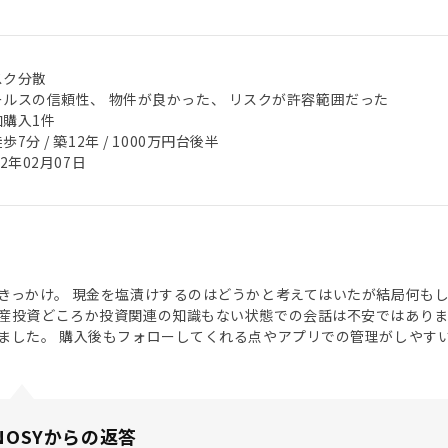
スク分散
ールスの信頼性、 物件が良かった、 リスクが許容範囲だった
加購入1件
歩7分 / 築12年 / 1000万円台後半
22年02月07日
きっかけ。 現金を塩漬けするのはどうかと考えてはいたが結局何も
産投資どころか投資関連の知識もない状態での会話は不安ではあり
ました。 購入後もフォローしてくれる点やアプリでの管理がしやす
NOSYからの返答