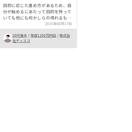
目的に応じた進め方があるため、自
分が始めるにあたって目的を持って
いても他にも何かしらの得れるもの
があり、不動産投資というものをさ
2025年08月17日
らによく知った上で自分の目的を再
20代後半
/
年収1200万円台
/
株式会
確認して決めることができたのがよ
社ディスコ
かったと思う。