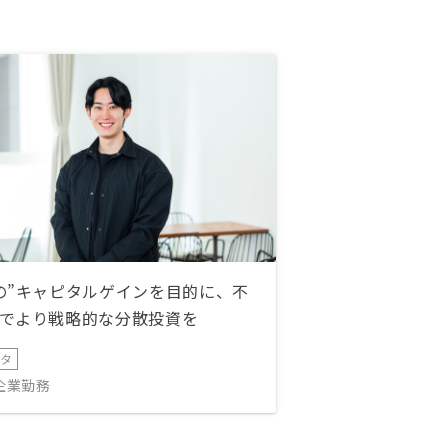
の”キャピタルゲインを目的に、不
でより戦略的な分散投資を
ータ
IT企業勤務