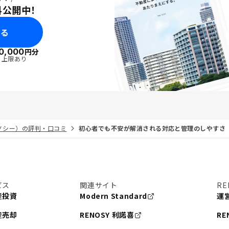
料公開中！
みる
0,000
円分
・上限あり
リノシー）の評判・口コミ
初心者でも不安が解消される対応と管理のしやすさ
ビス
関連サイト
RE
産投資
Modern Standard
運
産売却
RENOSY 利諾喜
RE