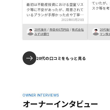
ていたが、
最初は不動産投資における空室リス
スク等を考
ク等に不安があったが、用意されて
し、担当者
いるプランが手厚かった点や丁寧な
の信用で資
市況説明によりリターンに対して許
2022年03月25日
ポートが充
容範囲内であると感じ購入に至っ
のリスクに
20代後半
/
年収400万円台
/
株式会社
20代後
た。また紹介いただいた不動産の立
かったこと
みずほ銀行
マン株
地も魅力があり、業界トップ水準で
つける方が
ある点も信頼できた。
件に当ては
いてみる価
20代の口コミをもっと見る
OWNER INTERVIEWS
オーナーインタビュー