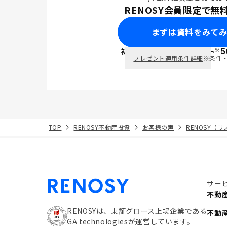
RENOSY会員限定で無
まずは資料をみて
※
初回面談で
ポイント
5
PayPay
プレゼント適用条件詳細
※条件
TOP
RENOSY不動産投資
お客様の声
RENOSY（
サー
不動
RENOSYは、東証グロース上場企業である
不動
GA technologiesが運営しています。