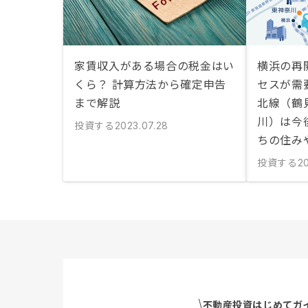
家賃収入がある場合の税金はい
横浜の再
くら？ 計算方法から確定申告
セスが需
まで解説
北線（鶴
川）は今
投資する
2023.07.28
ちの住み
投資する
2
不動産投資はじめてガ