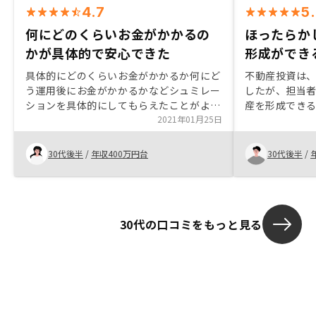
4.7
5
何にどのくらいお金がかかるの
ほったらか
かが具体的で安心できた
形成ができ
具体的にどのくらいお金がかかるか何にど
不動産投資は
う運用後にお金がかかるかなどシュミレー
したが、担当
ションを具体的にしてもらえたことがよか
産を形成でき
ったです。他社のようにすぐ値引きします
2021年01月25日
RENOSYが
などの交渉がなかったことも安心感があり
は特に何もせ
ました。
できるところ
30代後半
/
年収400万円台
30代後半
/
30代の口コミをもっと見る