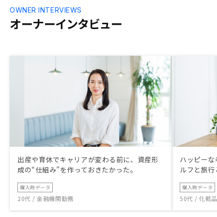
OWNER INTERVIEWS
オーナーインタビュー
出産や育休でキャリアが変わる前に、資産形
ハッピーな
成の“仕組み”を作っておきたかった。
ルフと旅行
購入時データ
購入時データ
20代 / 金融機関勤務
50代 / 化