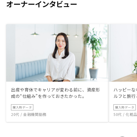
オーナーインタビュー
出産や育休でキャリアが変わる前に、資産形
ハッピーな
成の“仕組み”を作っておきたかった。
ルフと旅行
購入時データ
購入時データ
20代 / 金融機関勤務
50代 / 化