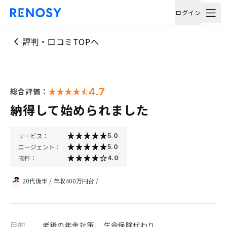
ログイン
評判・口コミTOPへ
4.7
総合評価：
納得して始められました
サービス：
5.0
エージェント：
5.0
物件：
4.0
20代後半
/
年収400万円台
/
目的
老後の年金対策、 生命保険代わり