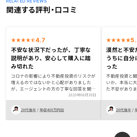
RELATED REVIEWS
関連する評判・口コミ
4.7
5
不安な状況下だったが、丁寧な
漠然と不安
説明があり、安心して購入に踏
うちに自分
み切れた
った
コロナの影響により不動産投資のリスクが
不動産投資と
増えるのではないかと心配がありました
いか、本当に
が、エージェントの方の丁寧な回答を聞い
た不安があり
て安心して購入することができました。物
2020年06月30日
メリット、デ
件の資料を渡す際に、ハザードマップや路
に合う老後の
線価図に物件の場所を示すようにして頂く
うメリットが
20代後半
/
年収400万円台
20代後半
/
と分かりやすいです。
ません。