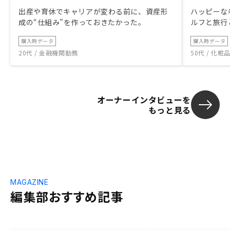
出産や育休でキャリアが変わる前に、資産形
ハッピーな
成の“仕組み”を作っておきたかった。
ルフと旅行
購入時データ
購入時データ
20代 / 金融機関勤務
50代 / 化
オーナーインタビューを
もっと見る
MAGAZINE
編集部おすすめ記事