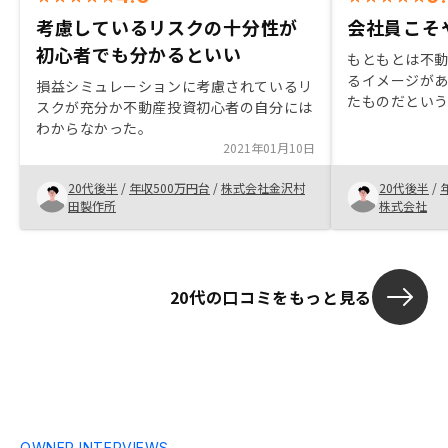
考慮しているリスクの十分性が
会社員こそ
初心者でも分かるといい
もともとは不
るイメージが
損益シミュレーションに考慮されているリ
たものだとい
スクが充分か不動産投資初心者の自分には
かし、不動産
わからなかった。
してしまいそ
2021年01月10日
ことで、むし
思いました。特
20代後半
/
年収500万円台
/
株式会社金沢村
20代後半
/
てアプリで管
田製作所
株式会社
トもあるので
います。
20代の口コミをもっと見る
OWNER INTERVIEWS