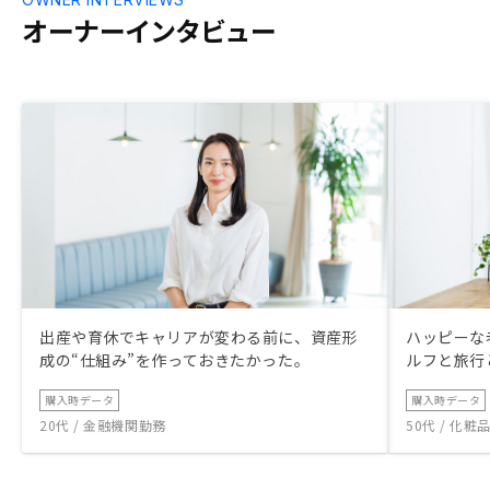
オーナーインタビュー
出産や育休でキャリアが変わる前に、資産形
ハッピーな
成の“仕組み”を作っておきたかった。
ルフと旅行
購入時データ
購入時データ
20代 / 金融機関勤務
50代 / 化