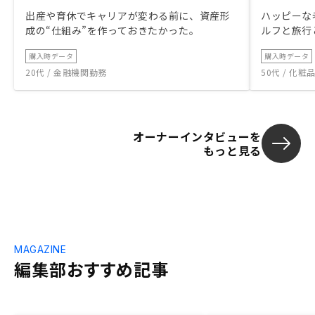
出産や育休でキャリアが変わる前に、資産形
ハッピーな
成の“仕組み”を作っておきたかった。
ルフと旅行
購入時データ
購入時データ
20代 / 金融機関勤務
50代 / 化
オーナーインタビューを
もっと見る
MAGAZINE
編集部おすすめ記事