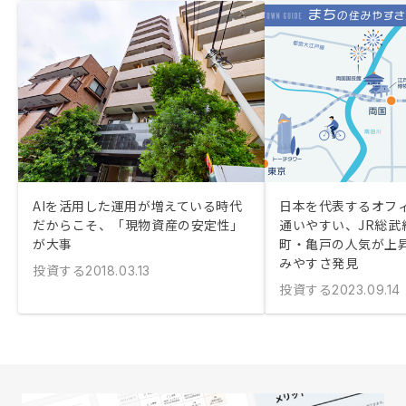
AIを活用した運用が増えている時代
日本を代表するオフ
だからこそ、「現物資産の安定性」
通いやすい、JR総武
が大事
町・亀戸の人気が上
みやすさ発見
投資する
2018.03.13
投資する
2023.09.14