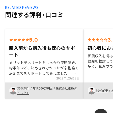
RELATED REVIEWS
関連する評判・口コミ
5.0
3
購入前から購入後も安心のサポ
初心者にお
ート
家賃収入を得
動産を検討し
メリットデメリットをしっかり説明頂き、
多く、管理プ
約半年ほど、決めきれなかったが辛抱強く
た決め手にな
決断までをサポートして貰えました。 購
りアプリも使
入後はアプリで常に状況を確認出来るし、
2022年12月13日
方は不動産に
不明点はいつでも聞ける担当者やオーナー
が多いので手
30代前半
/
年収500万円台
/
株式会社電通ダ
同士の交流会もあり、安心出来ると思いま
30代前半
/
れないが、初
イレクト
す。
だと思った。