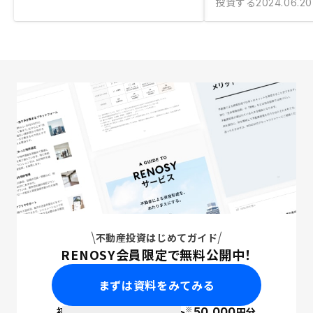
投資する
2024.06.20
不動産投資はじめてガイド
RENOSY会員限定で無料公開中！
まずは資料をみてみる
※
初回面談で
ポイント
50,000
円分
PayPay