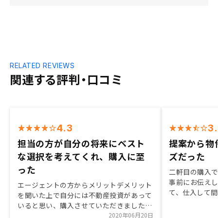
RELATED REVIEWS
関連する評判・口コミ
4.3
3
担当の方が自分の将来にベスト
提案から物
な選択を考えてくれ、購入に至
ズだった
った
二軒目の購入
事前にお伝え
エージェントの方からメリットデメリット
て、仕入して
を聞いた上で自分には不動産投資があって
ありがたかっ
いると思い、購入させていただきました。
を受けたため
購入に至るまで3回に分けて、話し合う機
2020年06月20日