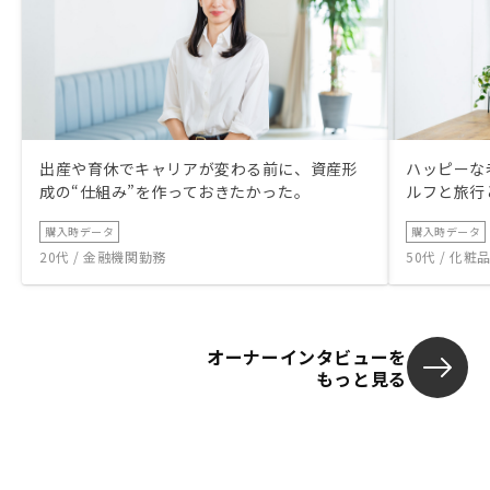
出産や育休でキャリアが変わる前に、資産形
ハッピーな
成の“仕組み”を作っておきたかった。
ルフと旅行
購入時データ
購入時データ
20代 / 金融機関勤務
50代 / 化
オーナーインタビューを
もっと見る