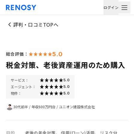
ログイン
評判・口コミTOPへ
5.0
総合評価：
税金対策、老後資産運用のため購入
サービス：
5.0
エージェント：
5.0
物件：
5.0
30代前半
/
年収600万円台
/
ユニオン建設株式会社
目的
老後の年金対策、 信用(ローン)活用、 リスク分