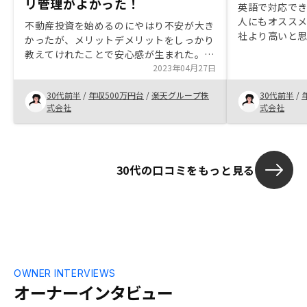
リ管理がよかった！
英語で対応で
人にもオスス
不動産投資を始めるのにやはり不安が大き
社より高いと
かったが、メリットデメリットをしっかり
は理解力が高
教えてけれたことで安心感が生まれた。
ぼミーティン
長期的に運用していくにあたり、アプリで
2023年04月27日
思いますが、
簡単に管理できる点とプランが沢山あった
ートしました
30代前半
/
年収500万円台
/
楽天グループ株
30代前半
/
のもよかった。 担当者と距離が近く質問
で調整して面談
式会社
式会社
などしやすかった。
管理、安心で
以外にも他社
思います。営
いと思います
30代の口コミをもっと見る
営業担当は一
りのイメージ
回ファローア
ると、アフタ
なると思いま
ありませんで
ケアの希望が
OWNER INTERVIEWS
オーナーインタビュー