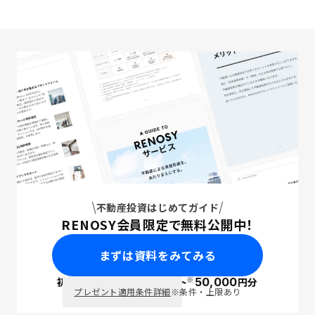
不動産投資はじめてガイド
RENOSY会員限定で無料公開中！
まずは資料をみてみる
※
初回面談で
ポイント
50,000
円分
PayPay
プレゼント適用条件詳細
※条件・上限あり