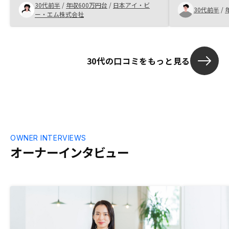
30代前半
/
年収600万円台
/
日本アイ・ビ
回も信頼でき
30代前半
/
ー・エム株式会社
時間より早め
た。
30代の口コミをもっと見る
OWNER INTERVIEWS
オーナーインタビュー