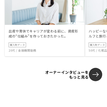
出産や育休でキャリアが変わる前に、資産形
ハッピーな
成の“仕組み”を作っておきたかった。
ルフと旅行
購入時データ
購入時データ
20代 / 金融機関勤務
50代 / 化
オーナーインタビューを
もっと見る