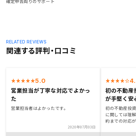
確定申告周りのサポート
RELATED REVIEWS
関連する評判・口コミ
5.0
4
営業担当が丁寧な対応でよかっ
初の不動産
た
が手堅く安
営業担当者はよかったです。
初の不動産投
に関しては理
約までの対応が
2020年07月03日
了した。また
ョンはリノシ