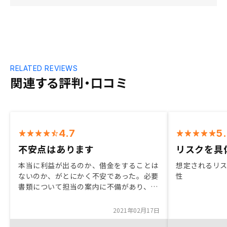
RELATED REVIEWS
関連する評判・口コミ
4.7
5
不安点はあります
リスクを具
本当に利益が出るのか、借金をすることは
想定されるリ
ないのか、がとにかく不安であった。必要
性
書類について担当の案内に不備があり、お
金を無駄にした。きちんと案内してほしい
し、お金を払って欲しい。
2021年02月17日