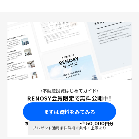
不動産投資はじめてガイド
RENOSY会員限定で無料公開中！
まずは資料をみてみる
※
初回面談で
ポイント
50,000
円分
PayPay
プレゼント適用条件詳細
※条件・上限あり