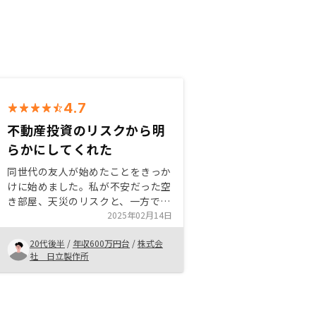
4.7
不動産投資のリスクから明
らかにしてくれた
同世代の友人が始めたことをきっか
けに始めました。私が不安だった空
き部屋、天災のリスクと、一方で不
動産投資のメリットを明らかにいた
2025年02月14日
だいたことがRENOSYに決めた理由
20代後半
/
年収600万円台
/
株式会
です。専門用語や仕組みについてわ
社 日立製作所
からないことだらけなので、些細な
ことでも購入前に何でも聞いてみる
ことが大事だと思いました。