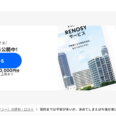
イド
料公開中！
みる
0,000
円分
・上限あり
リノシー）の評判・口コミ
契約までは不安が多いが、決めてしまえば今後が楽