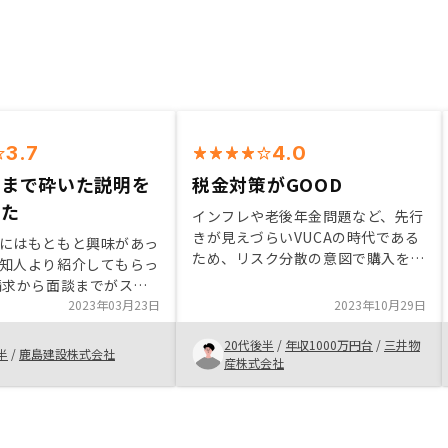
3.7
4.0
るまで砕いた説明を
税金対策がGOOD
れた
インフレや老後年金問題など、先行
きが見えづらいVUCAの時代である
にはもともと興味があっ
ため、リスク分散の意図で購入を決
知人より紹介してもらっ
めた。特に税金の観点で、大幅な還
請求から面談までがスム
元を見込める点もPositiveな要因と
った。 また質問にも随
2023年03月23日
2023年10月29日
なった次第。 収入がそれなりにあ
だけ、円滑な連絡体制が
る場合、税金の還付額でコストをカ
20代後半
/
年収1000万円台
/
三井物
。 また、面談から面談
半
/
鹿島建設株式会社
バーできる認識。
産株式会社
ド感があり、内容を忘れ
階を踏むことができると
こちらについては、賛否
うが、個人的には魅力に