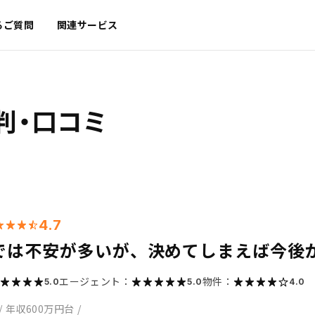
るご質問
関連サービス
判・口コミ
4.7
では不安が多いが、決めてしまえば今後
エージェント：
物件：
5.0
5.0
4.0
/
年収600万円台
/