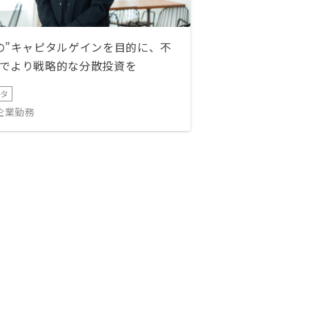
の”キャピタルゲインを目的に、不
でより戦略的な分散投資を
ータ
IT企業勤務