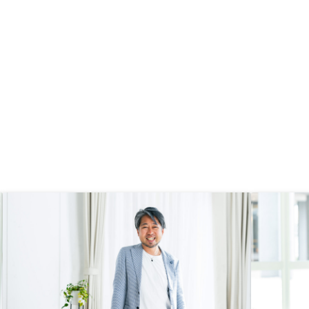
ランの料金の引き落とし
を利かせて欲しい。 ロ
口座だけだと、月々の返
が収入を上回る場合が想
め。