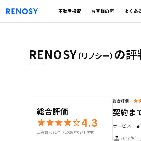
不動産投資
お客様の声
よくあ
RENOSY
の評
（リノシー）
総合評価：
総合評価
契約ま
4.3
サービス：
回答数7081件（2026年08月現在）
20代後半