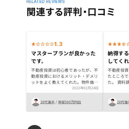
RELATED REVIEWS
関連する評判・口コミ
1.3
マスタープランが良かった
納得す
です。
してく
不動産投資は初心者であったが、不
不動産投資
動産投資におけるメリット・デメリ
たところで
ットをよく教えてくれた。物件価格
た。 資料
に対してもAIでの判定をもとに算出
2022年02月24日
ーズでよか
していると根拠も提示してくれて納
時回答いた
得感は得られた。今後不動産投資に
整っている
20代後半
/
年収500万円台
20代後
挑戦する方はまずリノシーのサービ
までスピー
スを聞いて欲しい。
ぬうちに段
考える。 
両論かと思