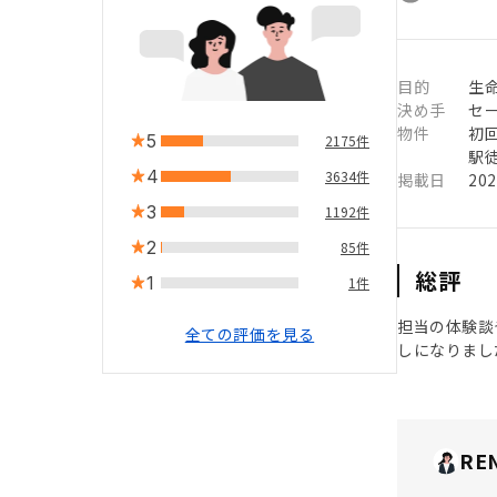
目的
生
決め手
セ
物件
初
5
2175件
駅徒
4
3634件
掲載日
20
3
1192件
2
85件
総評
1
1件
担当の体験談
全ての評価を見る
しになりまし
RE