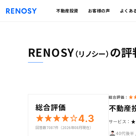
不動産投資
お客様の声
よくあ
RENOSY
の評
（リノシー）
総合評価：
総合評価
不動産
4.3
サービス：
回答数7087件（2026年08月現在）
40代後半