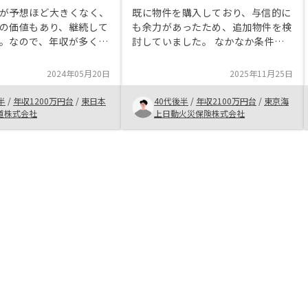
が予想ほど大きくなく、
既に物件を購入しており、与信的に
の価値もあり、継続して
も余力があったため、追加物件を検
。なので、年収が多くな
討していました。 なかなか条件に
できることから、会社員
合う物件がなかったのですが、担当
すすめできる。ローンの
の方に丁寧に探していただき、比較
2024年05月20日
2025年11月25日
若いうちに、多くの投資
的好条件の物件がみつかったため、
たいと感じた。・投資後
追加で購入いたしました。
半
/
年収1200万円台
/
東日本
40代後半
/
年収2100万円台
/
東京海
もっと掲載してほしい
道株式会社
上日動火災保険株式会社