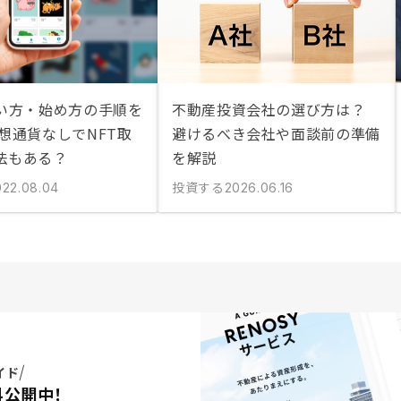
買い方・始め方の手順を
不動産投資会社の選び方は？
想通貨なしでNFT取
避けるべき会社や面談前の準備
法もある？
を解説
投資する
022.08.04
2026.06.16
イド
料公開中！