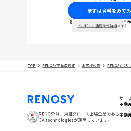
まずは資料をみて
※
初回面談で
ポイント
5
PayPay
プレゼント適用条件詳細
※条件
TOP
RENOSY不動産投資
お客様の声
RENOSY（
サー
不動
RENOSYは、東証グロース上場企業である
不動
GA technologiesが運営しています。