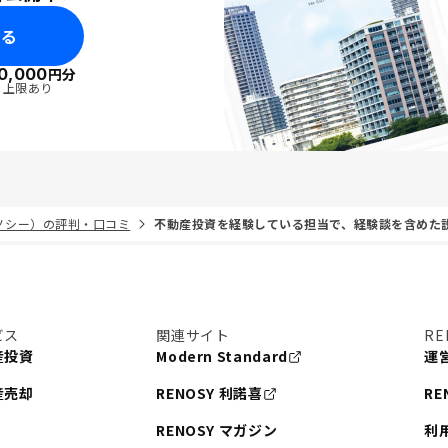
みる
0,000
円分
・上限あり
リノシー）の評判・口コミ
不動産投資を経験している担当で、経験談を含めた
ビス
関連サイト
RE
産投資
Modern Standard
運
産売却
RENOSY 利諾喜
RE
RENOSY マガジン
利