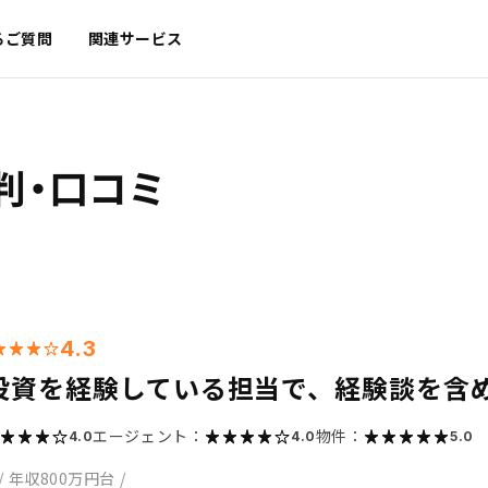
るご質問
関連サービス
判・口コミ
4.3
投資を経験している担当で、経験談を含
エージェント：
物件：
4.0
4.0
5.0
/
年収800万円台
/