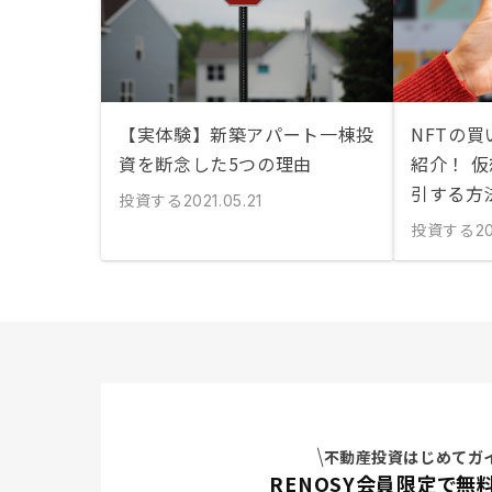
【実体験】新築アパート一棟投
NFTの
資を断念した5つの理由
紹介！ 仮
引する方
投資する
2021.05.21
投資する
2
不動産投資はじめてガ
RENOSY会員限定で無