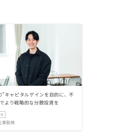
式LINE、個別グループLINE、リノ
シーアプリ、リノシーバンク …と
利用用途が違うのは理解している
が、情報が分散しどこから何を見れ
ばよいのか、やや手間。連携・回遊
性が高まると良い
の”キャピタルゲインを目的に、不
でより戦略的な分散投資を
ータ
IT企業勤務