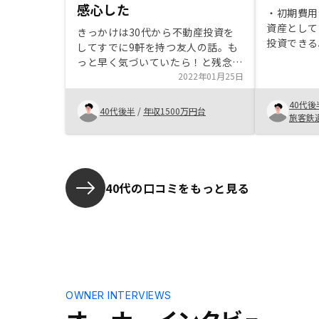
感心した
・初期費用
資産として
きっかけは30代から不動産投資を
投資できる
してすでに9軒を持つ友人の話。も
くても投資
っと早く気づいていたら！と残念な
以外にもお
気持ちになった反面、すぐに検討し
2022年01月25日
審査が通る
て、残された時間で信用を資産に換
をしておき
40代後
える手立てを具体化しなければと思
40代後半
/
年収1500万円台
の経験談を
旅客鉄
い行動。不動産セミナーに参加して
情報収集する中でRENOSYと出会
う。DXで胡散臭い業界の透明性を
高め、適切なM&Aで強みを築き、
理に適ったビジネスモデルで人を惹
40代の口コミをもっと見る
きつけている点に感心。営業チーム
のサポートにも支えられ、スムーズ
に購入手続きを完了できました。
OWNER INTERVIEWS