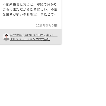
不動産投資と言うと、複雑で分かり
づらくまただからこそ怪しい、不審
な業者が多いのも事実。またとても
投機的・ギャンブル的なイメージも
強く抵抗感もあった。 でもビジネ
2026年08月04日
ス手法がオープンなイメージを抱い
たリノシーに興味を持った。 話を
40代後半
/
年収800万円台
/
楽天トー
聞いてみると慎重過ぎるくらいに丁
タルソリューションズ株式会社
寧に説明してくれ、リスク等につい
てもはぐらかしたり曖昧にしたりす
る事も全くなく、誠実に答えてくれ
たのが印象的だった。 またアプリ
による情報提供・インターフェイス
もよく考えられていると思う。 専
門的でわかりづらい情報をわかりづ
らいまま続けている不動産業界に対
し「一般の人が見たい知りたい情報
はこう」と言うホスピタリティを感
じたのが購入を決めたきっかけ。
ダサくなく、またギラギラしてもい
ない、スタイリッシュさも良い。公