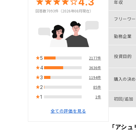
4.3
年収
回答数7093件（2026年08月現在）
フリーワー
勤務企業
投資目的
5
2177件
4
3636件
3
1194件
購入の決め
2
85件
1
1件
初回/追加
全ての評価を見る
「アシュ