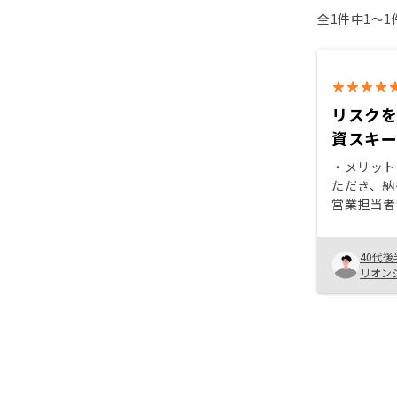
全1件中1〜
リスク
資スキ
・メリット
ただき、納
営業担当者
対応くださ
思えた ・
40代後
効かせてで
リオン
・複数物件
きい ・デジタル化と言いつつ、ア
ナログな対
タル化推進
た後、今後
ォローいた