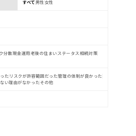
すべて
男性
女性
ク分散
現金運用
老後の住まい
ステータス
相続対策
だった
リスクが許容範囲だった
管理の体制が良かった
らない理由がなかった
その他