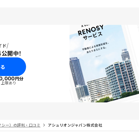
イド
料公開中！
みる
0,000
円分
・上限あり
リノシー）の評判・口コミ
アシュリオンジャパン株式会社