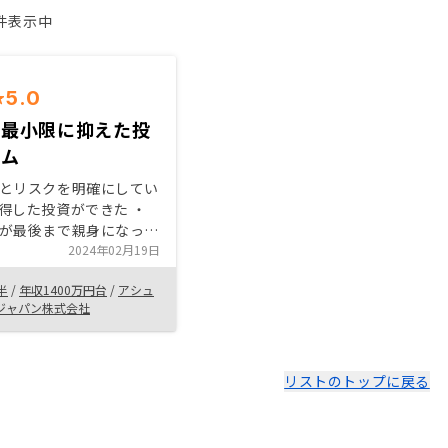
1件表示中
5.0
を最小限に抑えた投
ーム
とリスクを明確にしてい
得した投資ができた ・
が最後まで親身になって
り、信用できる会社だと
2024年02月19日
資産形成をレバレッジを
半
/
年収1400万円台
/
アシュ
きる魅力が非常に大きい
ジャパン株式会社
を購入するメリットが大
応もあるので今後のデジ
に期待 ・購入が決まっ
リストのトップに戻る
の流れや運用についてフ
だきたかった