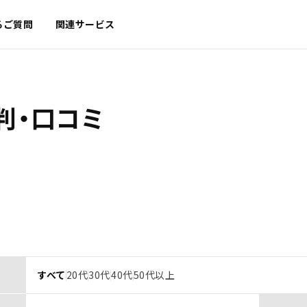
るご質問
関連サービス
判・口コミ
すべて
20代
30代
40代
50代以上