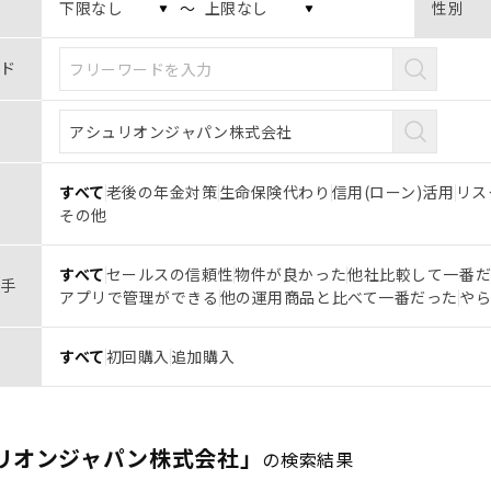
〜
性別
ド
すべて
老後の年金対策
生命保険代わり
信用(ローン)活用
リス
その他
すべて
セールスの信頼性
物件が良かった
他社比較して一番
手
アプリで管理ができる
他の運用商品と比べて一番だった
や
すべて
初回購入
追加購入
リオンジャパン株式会社」
の検索結果