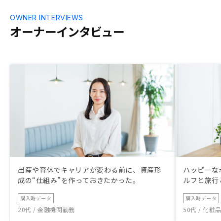
OWNER INTERVIEWS
オーナーインタビュー
出産や育休でキャリアが変わる前に、資産形
ハッピーな
成の“仕組み”を作っておきたかった。
ルフと旅行
購入時データ
購入時データ
20代 / 金融機関勤務
50代 / 化