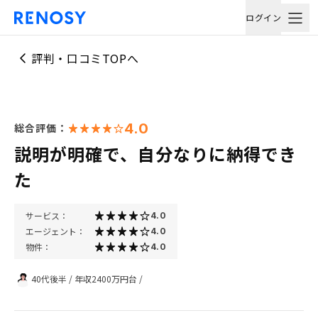
ログイン
評判・口コミTOPへ
4.0
総合評価：
説明が明確で、自分なりに納得でき
た
サービス：
4.0
エージェント：
4.0
物件：
4.0
40代後半
/
年収2400万円台
/