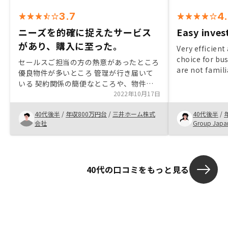
3.7
4
ニーズを的確に捉えたサービス
Easy inve
があり、購入に至った。
Very efficient
choice for bu
セールスご担当の方の熱意があったところ
are not famili
優良物件が多いところ 管理が行き届いて
Income tax de
いる 契約関係の簡便なところや、物件管
very clear and
理がアプリでできる点 不動産投資の安定
2022年10月17日
感があるところ 他の顧客が安心して購入
40代後半
/
年収800万円台
/
三井ホーム株式
40代後半
/
しているところ セールスの方が口先だけ
会社
Group Japa
でなく、もう少し正直丁寧に話してくれれ
ば良いと思いました。（私自身営業経験あ
りますので、セールスの方の気持ちは痛い
ほどわかっており、ある意味本心や状況も
40代の口コミをもっと見る
読み取れているので、なおさらそう感じま
す。）