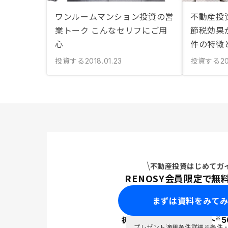
ワンルームマンション投資の営
不動産投
業トーク こんなセリフにご用
節税効果
心
件の特徴
投資する
投資する
2018.01.23
2
不動産投資はじめてガ
RENOSY会員限定で無
まずは資料をみて
※
初回面談で
ポイント
5
PayPay
プレゼント適用条件詳細
※条件