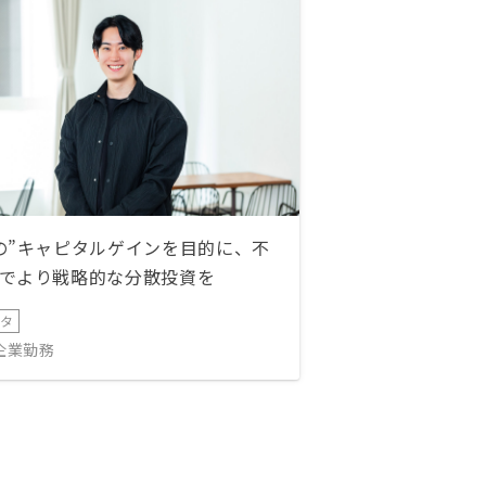
の”キャピタルゲインを目的に、不
でより戦略的な分散投資を
ータ
IT企業勤務