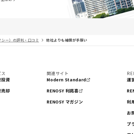
リノシー）の評判・口コミ
他社よりも補償が手厚い
ビス
関連サイト
RE
産投資
Modern Standard
運
産売却
RENOSY 利諾喜
RE
RENOSY マガジン
利
お
プ