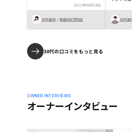
2021年06月24日
められたこ
す。 また
る方々の対
30代前半
/
年収600万円台
30代前
ています。
動産投資、
ね笑
30代の口コミをもっと見る
OWNER INTERVIEWS
オーナーインタビュー