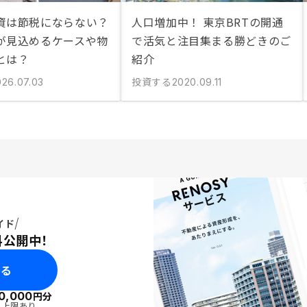
資は節税にならない？
人口増加中！ 東京BRTの開通
が見込めるケースや物
で活気と注目集まる勝どきのご
とは？
紹介
投資する
026.07.03
2020.09.11
イド
料公開中！
みる
0,000
円分
・上限あり