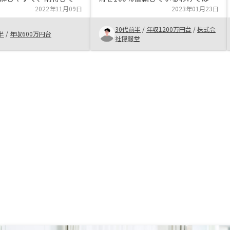
とがとても良かったで
2022年11月09日
りませんが、不動産業界全体がその
2023年01月23日
、担当してくださってい
点において遅れているイメージがあ
30代前半
/
年収1200万円台
/
株式会
応も素早く、大変満足し
ったので、RENOSYのようなサービ
半
/
年収600万円台
社博報堂
 ほぼお任せでできる不
スはまさに探していた条件にピッタ
やらない理由がないです
リでした。まだ使い始めて間もない
ので、何か要望が出てきたらご報告
させていただきます。