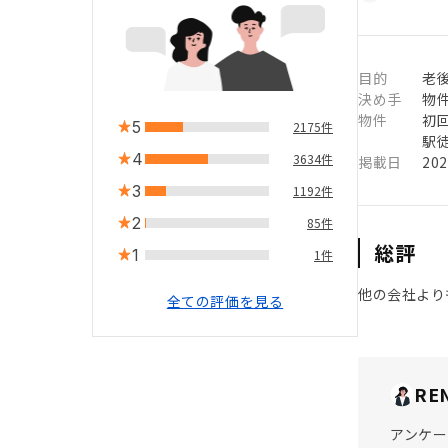
目的
老
決め手
物
物件
初
5
2175件
駅徒
4
3634件
掲載日
20
3
1192件
2
85件
総評
1
1件
他の会社より
全ての評価を見る
RE
アンケー