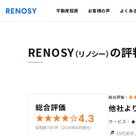
不動産投資
お客様の声
よくあ
RENOSY
の評
（リノシー）
総合評価：
総合評価
他社よ
4.3
サービス：
回答数7087件（2026年08月現在）
30代前半