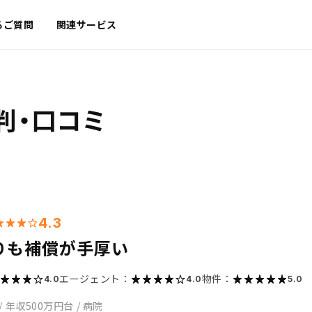
るご質問
関連サービス
判・口コミ
4.3
りも補償が手厚い
エージェント：
物件：
4.0
4.0
5.0
/
年収500万円台
/
病院