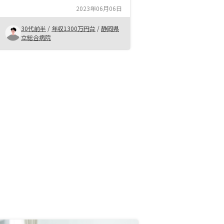
ットを聞いて、結果的にrenosyで
2023年06月06日
追加物件を購入することにしまし
た。
30代前半
/
年収1300万円台
/
静岡県
立総合病院