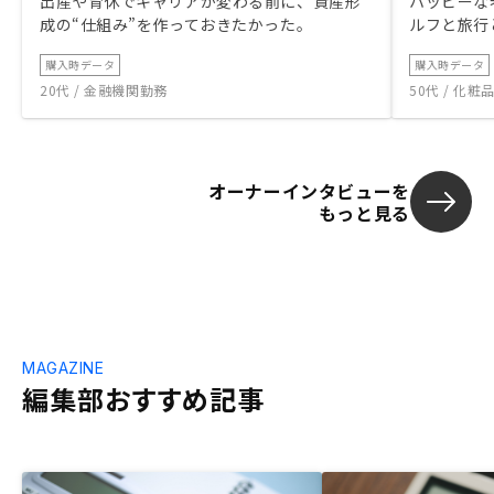
出産や育休でキャリアが変わる前に、資産形
ハッピーな
成の“仕組み”を作っておきたかった。
ルフと旅行
購入時データ
購入時データ
20代 / 金融機関勤務
50代 / 化
オーナーインタビューを
もっと見る
MAGAZINE
編集部おすすめ記事