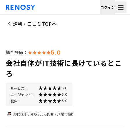
ログイン
評判・口コミTOPへ
5.0
総合評価：
会社自体がIT技術に長けているとこ
ろ
サービス：
5.0
エージェント：
5.0
物件：
5.0
30代後半
/
年収600万円台
/
八尾市役所