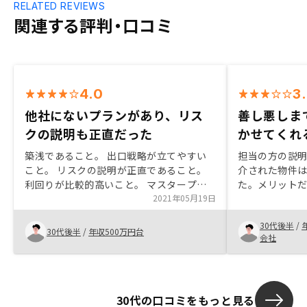
RELATED REVIEWS
関連する評判・口コミ
4.0
3
他社にないプランがあり、リス
善し悪しま
クの説明も正直だった
かせてくれ
築浅であること。 出口戦略が立てやすい
担当の方の説
こと。 リスクの説明が正直であること。
介された物件
利回りが比較的高いこと。 マスタープラ
た。メリット
ンの内容が他社にはなかったこと。 相場
2021年05月19日
ット、リスク
家賃と乖離がない。 2件持ちができる価格
り感もなく自
30代後半
/
帯であること。心配をかけたくないから家
のも良かった点
30代後半
/
年収500万円台
会社
族に内緒でやりたいけど、一部の書類が家
に届いてしまい内緒ではやれない。家に届
かないでやれる方法があれば良いと思う。
30代の口コミをもっと見る