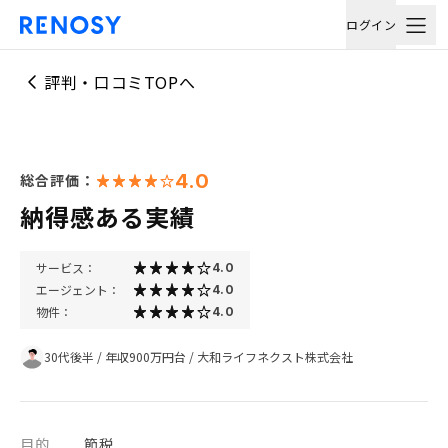
ログイン
評判・口コミTOPへ
4.0
総合評価：
納得感ある実績
サービス：
4.0
エージェント：
4.0
物件：
4.0
30代後半
/
年収900万円台
/
大和ライフネクスト株式会社
目的
節税