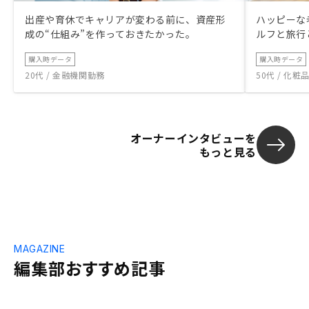
出産や育休でキャリアが変わる前に、資産形
ハッピーな
成の“仕組み”を作っておきたかった。
ルフと旅行
購入時データ
購入時データ
20代 / 金融機関勤務
50代 / 化
オーナーインタビューを
もっと見る
MAGAZINE
編集部おすすめ記事