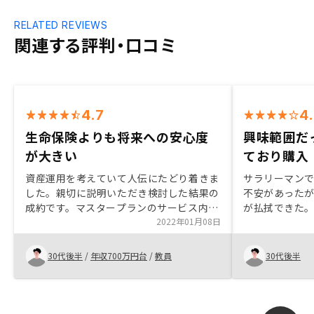
RELATED REVIEWS
関連する評判・口コミ
4.7
4
生命保険よりも将来への安心度
興味範囲だ
が大きい
ており購入
資産運用を考えていて人伝にたどり着きま
サラリーマン
した。親切に説明いただき検討した結果の
不安があった
成約です。マスタープランのサービス内容
が払拭できた。
が手厚いと思いました。おすすめです。
2022年01月08日
いたが、面談
生命保険よりも将来への安心度が大きいで
囲だと理解する
す。今後もよろしくお願いします。
他の投資商品
30代後半
/
年収700万円台
/
教員
30代後半
性が更にます