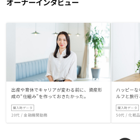
オーナーインタビュー
出産や育休でキャリアが変わる前に、資産形
ハッピーな
成の“仕組み”を作っておきたかった。
ルフと旅行
購入時データ
購入時データ
20代 / 金融機関勤務
50代 / 化