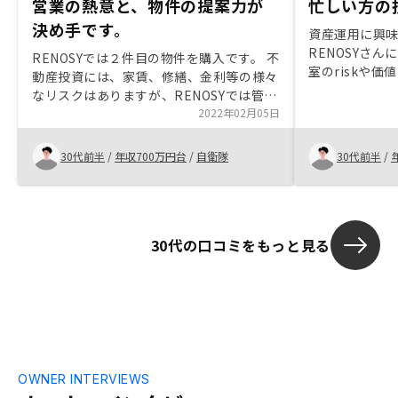
営業の熱意と、物件の提案力が
忙しい方の
決め手です。
資産運用に興
RENOSYさ
RENOSYでは２件目の物件を購入です。 不
室のriskや
動産投資には、家賃、修繕、金利等の様々
ましたが、不
なリスクはありますが、RENOSYでは管理
さったので購入
プランも充実しており、安心して始められ
2022年02月05日
資は他の投資に
ると思います。また、銀行の金利も安いプ
く、安定した
ランを提案していただき、その点もよいと
30代前半
/
年収700万円台
/
自衛隊
30代前半
/
魅力でした。 
感じました。 これまで、他社でも話を聞
が、極力アプ
き物件の提案を受けましたが、決め手に欠
お陰でなんと
けるものばかりでした。営業の方の熱意
と、条件の良い物件を提案していただいた
30代の口コミをもっと見る
ことにより、即購入に至りました。
OWNER INTERVIEWS