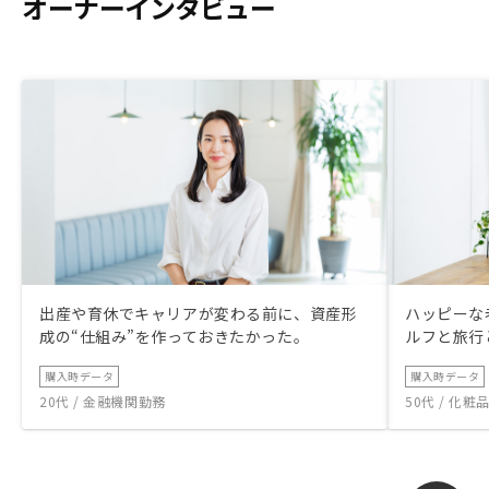
オーナーインタビュー
出産や育休でキャリアが変わる前に、資産形
ハッピーな
成の“仕組み”を作っておきたかった。
ルフと旅行
購入時データ
購入時データ
20代 / 金融機関勤務
50代 / 化