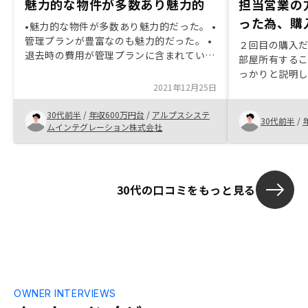
魅力的な物件が多数あり魅力的
担当営業の
った為、購
•魅力的な物件が多数あり魅力的だった。 •
管理プランが豊富なのも魅力的だった。 •
２回目の購入
退去時の費用が管理プランに含まれていた
部屋所有する
り、エアコンなどの修繕費用も管理費に含
っかりと説明
まれている点が非常に良かった。手離れが
2021年12月25日
自分自身の許
良い。 •担当営業の対応も良く、スムーズ
た。契約時の
に進められた。"
30代前半
/
年収600万円台
/
アルプスシステ
してくれた。
30代前半
/
ムインテグレーション株式会社
来る方だった
30代の口コミをもっと見る
OWNER INTERVIEWS