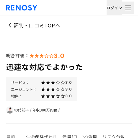
ログイン
評判・口コミTOPへ
3.0
総合評価：
迅速な対応でよかった
サービス：
3.0
エージェント：
3.0
物件：
3.0
40代前半
/
年収900万円台
/
目的
生命保険代わり、 信用(ローン)活用、 リスク分散