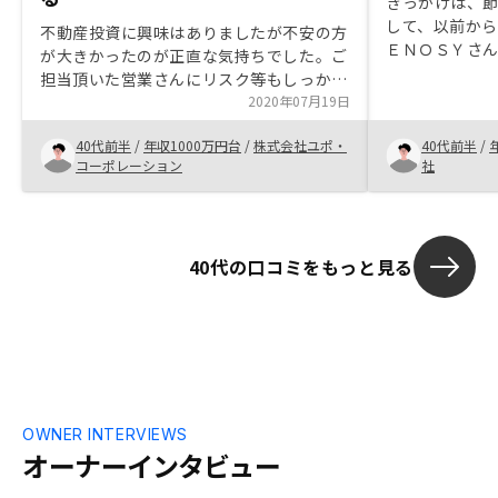
きっかけは、
して、以前か
不動産投資に興味はありましたが不安の方
ＥＮＯＳＹさ
が大きかったのが正直な気持ちでした。ご
悩みそうだっ
担当頂いた営業さんにリスク等もしっかり
行え、悩まず
とご説明頂き投資する目的も整理出来たの
2020年07月19日
いたことです
で購入する事にしました。 アフターフォ
が対応する際
40代前半
/
年収1000万円台
/
株式会社ユポ・
40代前半
/
ローも満足しています。
万全にして頂
コーポレーション
社
40代の口コミをもっと見る
OWNER INTERVIEWS
オーナーインタビュー