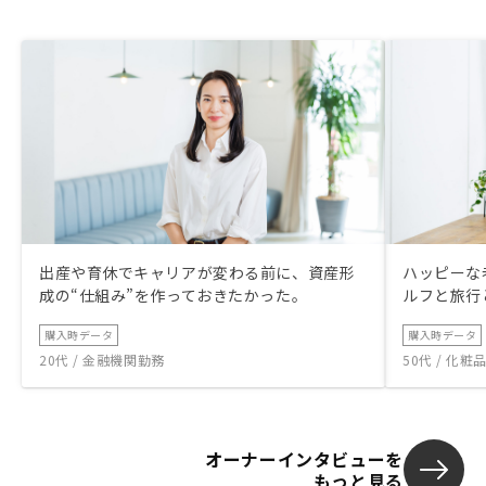
出産や育休でキャリアが変わる前に、資産形
ハッピーな
成の“仕組み”を作っておきたかった。
ルフと旅行
購入時データ
購入時データ
20代 / 金融機関勤務
50代 / 化
オーナーインタビューを
もっと見る