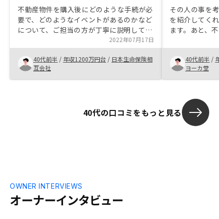
不動産物件を購入後にどのような手続が必
その人の事を
要で、どのようなイベントがあるのかなど
を紹介してく
について、ご担当の方が丁寧に説明してく
ます。あと、
れたのが良かった点です。物件管理や確定
2022年07月17日
もとても素早
申告の負荷軽減のためのツールも充実して
感じました。
40代前半
/
年収1200万円台
/
日本生命保険相
40代前半
/
いて、大変心強いです。節税の効果につい
なくしてくれ
互会社
ヨーカ堂
てもっと詳しく説明してほしかったです。
す。
また、確定申告のためのサポートツールの
ますますの充実と、御社との提携税理士の
格安サポートの提供をお願いします。
40代の口コミをもっと見る
OWNER INTERVIEWS
オーナーインタビュー