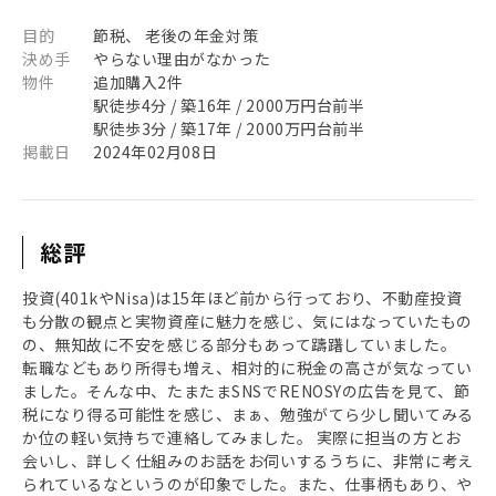
目的
節税、 老後の年金対策
決め手
やらない理由がなかった
物件
追加購入2件
駅徒歩4分 / 築16年 / 2000万円台前半
駅徒歩3分 / 築17年 / 2000万円台前半
掲載日
2024年02月08日
総評
投資(401kやNisa)は15年ほど前から行っており、不動産投資
も分散の観点と実物資産に魅力を感じ、気にはなっていたもの
の、無知故に不安を感じる部分もあって躊躇していました。
転職などもあり所得も増え、相対的に税金の高さが気なってい
ました。そんな中、たまたまSNSでRENOSYの広告を見て、節
税になり得る可能性を感じ、まぁ、勉強がてら少し聞いてみる
か位の軽い気持ちで連絡してみました。 実際に担当の方とお
会いし、詳しく仕組みのお話をお伺いするうちに、非常に考え
られているなというのが印象でした。また、仕事柄もあり、や