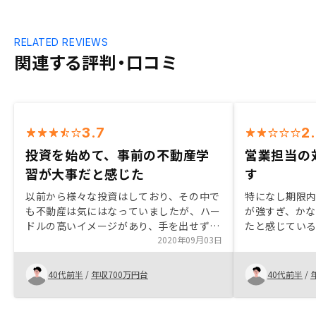
RELATED REVIEWS
関連する評判・口コミ
3.7
2
投資を始めて、事前の不動産学
営業担当の
習が大事だと感じた
す
以前から様々な投資はしており、その中で
特になし期限
も不動産は気にはなっていましたが、ハー
が強すぎ、か
ドルの高いイメージがあり、手を出せずに
たと感じてい
いました。ただ、節税対策をしたいという
2020年09月03日
ョンについて
思いがあった為、昨年から不動産投資の学
を受けられず
習を始めました。その頃丁度良くRENOSY
た。 また、借
40代前半
/
年収700万円台
40代前半
/
さんを知り、面談をさせていただきまし
利が適用され
た。面談ではメリットを説明頂き、購入の
ず、時間がな
意欲が高まりました。その後、不動産の学
案いただけな