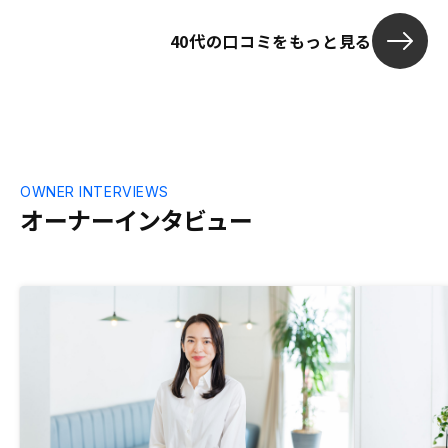
習の加え、気に入った物件のリスク分析を
を頂き、至急
40代の口コミをもっと見る
行い自分の条件に合うものが見つかりまし
で対応できたが、G
た。その流れで2020年2月に新規で1物件
当の方が何も
購入し、同年7月には追加で2物件購入し
ら、不信感し
ました。その後、8月に入り、購入後3週間
で入居者の退去に関する連絡を頂き、現在
は賃料が相場よりも高い旨の連絡頂き、現
賃料よりも11.5%下げなければ客付けが厳
しいとアドバイスを受けています。まだま
OWNER INTERVIEWS
だ自身の学習不足とリスク分析の甘さを痛
オーナーインタビュー
感しています。不動産投資はとても奥が深
い分野なので、しっかりと学習して次につ
なげていきます。今後、購入を検討されて
いる人は、事前に不動産投資の学習をし
て、特にリスク分析は特にしっかりされる
事お勧めします。購入検討時に収支シュミ
レーションをしていただきますが、リスク
勘案バージョンは想定賃料で行った方が良
いと思います。更に同一の賃料が続く事も
現実的では無いので、賃料の下落率も市場
相場に連動したもので作成出来る様にする