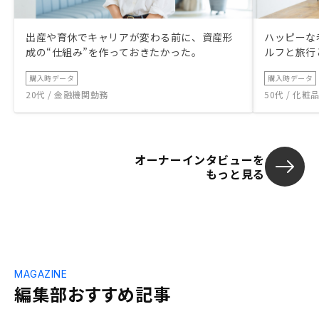
と尚、購入者が現実に近いシュミレーショ
ンができると思います。
出産や育休でキャリアが変わる前に、資産形
ハッピーな
成の“仕組み”を作っておきたかった。
ルフと旅行
購入時データ
購入時データ
20代 / 金融機関勤務
50代 / 化
オーナーインタビューを
もっと見る
MAGAZINE
編集部おすすめ記事