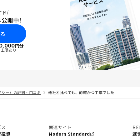
イド
料公開中！
みる
0,000
円分
・上限あり
リノシー）の評判・口コミ
他社と比べても、的確かつ丁寧でした
ビス
関連サイト
RE
産投資
Modern Standard
運