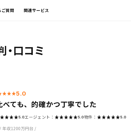
るご質問
関連サービス
判・口コミ
5.0
比べても、的確かつ丁寧でした
エージェント：
物件：
5.0
5.0
5.0
/
年収1200万円台
/