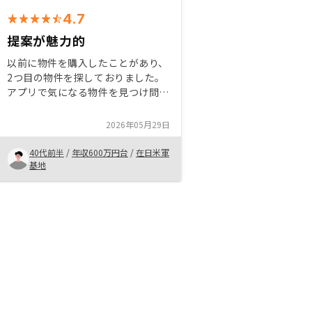
4.7
提案が魅力的
以前に物件を購入したことがあり、
2つ目の物件を探しておりました。
アプリで気になる物件を見つけ問い
合わせたところ担当の方が、より私
が求めている条件に合った物件を紹
2026年05月29日
介してくれました。 物件の情報や
契約の条件などもよいものだと思え
40代前半
/
年収600万円台
/
在日米軍
たので購入にいたりました。
基地