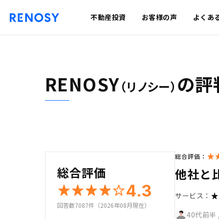
不動産投資
お客様の声
よくあ
RENOSY
の評
（リノシー）
総合評価：
総合評価
他社と
4.3
サービス：
回答数7087件（2026年08月現在）
40代前半