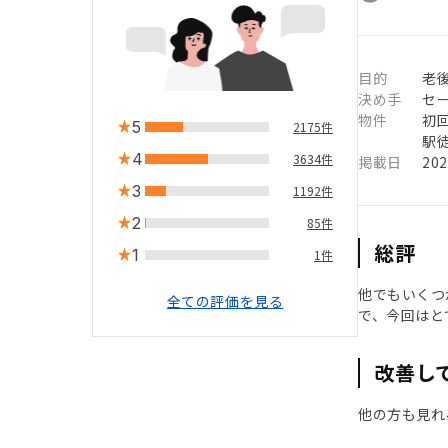
目的
老
決め手
セ
物件
初
5
2175件
駅徒
4
3634件
掲載日
20
3
1192件
2
85件
総評
1
1件
他でもいくつ
全ての評価を見る
で、今回はと
改善し
他の方も見れ