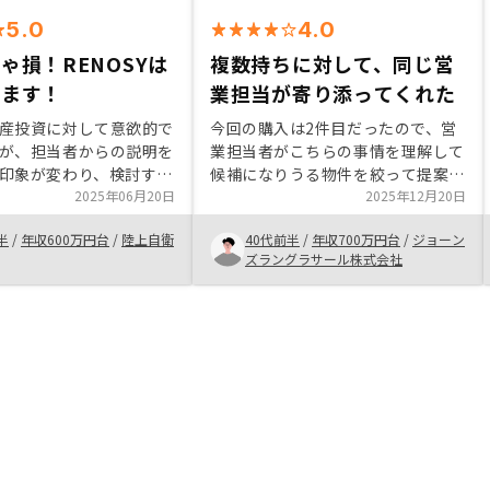
5.0
4.0
ゃ損！RENOSYは
複数持ちに対して、同じ営
きます！
業担当が寄り添ってくれた
産投資に対して意欲的で
今回の購入は2件目だったので、営
が、担当者からの説明を
業担当者がこちらの事情を理解して
印象が変わり、検討する
候補になりうる物件を絞って提案し
なった。また、面談にお
2025年06月20日
てくれたので、悩みは少なくて済ん
2025年12月20日
OSYの経営体制がとても信
だ。やや物件価格が高いように感じ
半
/
年収600万円台
/
陸上自衛
40代前半
/
年収700万円台
/
ジョーン
のと感じ購入する決意に
たが、機会を逃さず続けて購入した
ズラングラサール株式会社
いという最大の目的に対して提案し
てくれた物件としては購入に値する
ものと判断できた。