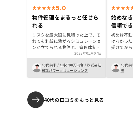
5.0
物件管理をまるっと任せら
始めなき
れる
信頼で
リスクを最大限に見積った上で、そ
初めは不動
れでも利益に繋がるシミュレーショ
はなかった
ンが立てられる物件と、管理体制、
受けてから
プランが整っている。これがバラン
2023年01月07日
きっかけと
スしていると思う。長期管理なので
いてREN
40代前半
/
年収700万円台
/
株式会社
40代前
リノベーション費用等を見越した運
頼できるも
日立パワーソリューションズ
隊
営がされているところが魅力。
至った。
40代の口コミをもっと見る