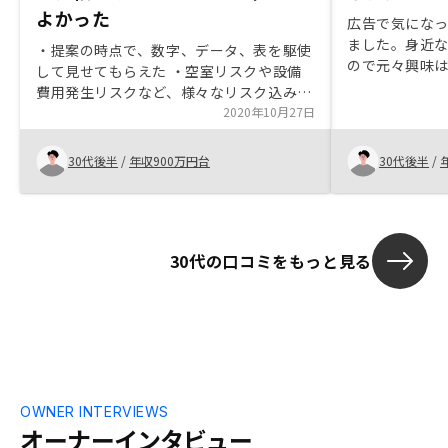
よかった
広告で気にな
ました。身近
・提案の時点で、数字、データ、表を駆使
ので元々興味
して見せてもらえた ・空室リスクや設備
で漠然と今じ
費用発生リスクなど、様々なリスク込みの
円安やインフ
運用シミュレーションが細かく確認できた
2020年10月27日
多々あったの
・物件購入後にアプリで細かなサポートが
決めました。
受けられるので安心・7月末に契約し、9
30代後半
/
年収900万円台
30代後半
/
月から管理費用やサービス内容の大幅な変
更があり、マンション管理をお願いする魅
力が半減した。収益が悪くなった？？会社
大丈夫？と感じてしまう。
30代の口コミをもっと見る
OWNER INTERVIEWS
オーナーインタビュー