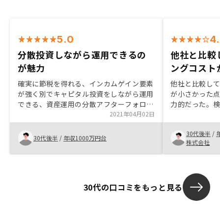
5.0
4
分散投資しながら運用できるの
他社と比較
が魅力
ングコスト
確実に節税を得れる、インカムゲイン要素
他社と比較し
が強く別でキャピタル投資をしながら運用
が小さかった
できる、資産運用の分散アフターフォロー
力的だった。
（まだ始まったばかりなので期待していま
2021年04月02日
担当から3,4
す）
確認してから
30代後半
/
物件一覧など
30代後半
/
年収1000万円台
株式会社
できたらなお
30代の口コミをもっと見る