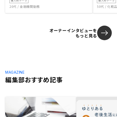
購入時データ
購入時データ
20代 / 金融機関勤務
50代 / 化
オーナーインタビューを
もっと見る
MAGAZINE
編集部おすすめ記事