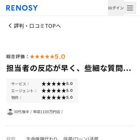
ログイン
評判・口コミTOPへ
5.0
総合評価：
担当者の反応が早く、些細な質問...
サービス：
5.0
エージェント：
5.0
物件：
5.0
30代後半
/
年収1100万円台
/
目的
生命保険代わり、 信用(ローン)活用