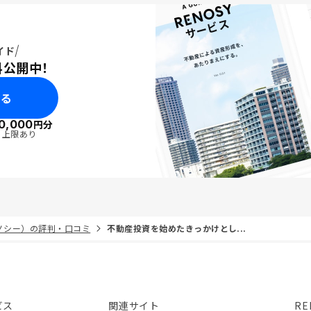
イド
料公開中！
みる
0,000
円分
・上限あり
リノシー）の評判・口コミ
不動産投資を始めたきっかけとし...
ビス
関連サイト
RE