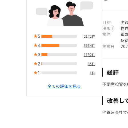
目的
老
決め手
物
物件
追
5
2172件
駅徒
4
3634件
掲載日
20
3
1192件
2
85件
総評
1
1件
不動産投資を
全ての評価を見る
改善し
他管理会社で