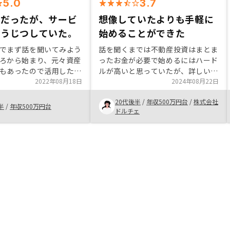
5.0
3.7
位だったが、サービ
想像していたよりも手軽に
ゅうじつしていた。
始めることができた
でまず話を聞いてみよう
話を聞くまでは不動産投資はまとま
ろから始まり、元々資産
ったお金が必要で始めるにはハード
もあったので活用した。
ルが高いと思っていたが、詳しい内
不動産投資ってというと
2022年08月18日
容を聞くと仕組みが思っていたより
2024年08月22日
たものの担当者の方に不
もシンプルで初期費用も想像してい
20代後半
/
年収500万円台
/
株式会社
ただけて充実したサービ
たよりもかからずに開始することが
半
/
年収500万円台
ドルチェ
受けて、契約をした。
でき、なによりも基本的には放置で
良い点が自分に合っていると感じま
した。