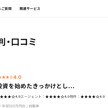
るご質問
関連サービス
判・口コミ
4.0
資を始めたきっかけとし...
エージェント：
物件：
4.0
4.0
4.0
/
年収500万円台
/
自衛隊