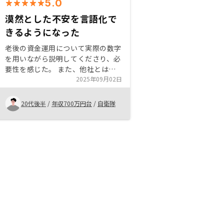
5.0
漠然とした不安を言語化で
きるようになった
老後の資金運用について実際の数字
を用いながら説明してくださり、必
要性を感じた。 また、他社とは違
い管理を一任できるので深く考える
2025年09月02日
ことがなかった。説明がわかりやす
く、不動産投資をするメリット、そ
20代後半
/
年収700万円台
/
自衛隊
れに伴うリスクもきちんと説明がさ
れていた。