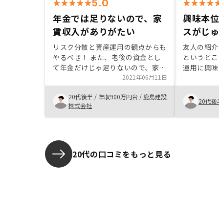
5.0
年金では足りないので、家
興味本
賃収入がありがたい
スがじ
リスク分散と資産運用の観点からも
友人の紹介
やるべき！ また、老後の資金とし
というとこ
て年金だけじゃ足りないので、家賃
運用に興味
収入があるのはありがたい。
2021年06月11日
自分の中で
ころもあっ
20代後半
/
年収900万円台
/
鹿島建設
安も解消い
20代後
株式会社
スと提案を
20代の口コミをもっと見る