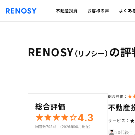
不動産投資
お客様の声
よくあ
RENOSY
の評
（リノシー）
総合評価：
総合評価
不動産投
4.3
サービス：
回答数7084件（2026年08月現在）
20代後半