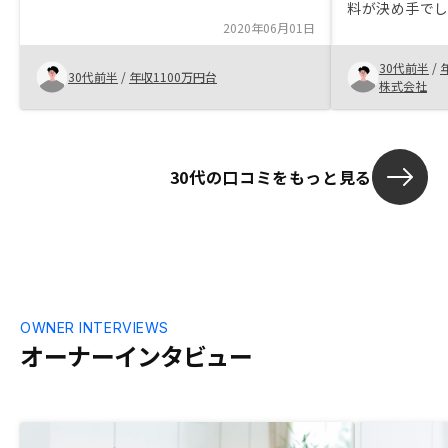
ことも可能です。とにかく透明性が高いと
料が決め手で
感じました！これまでの不動産投資のイメ
2020年06月01日
きる透明性は
ージがガラッと変わると思います！ 是非
い会社だとは
一度お話を聞いてみてください。 それか
30代前半
/
ため、物件価
30代前半
/
年収1100万円台
ら判断ください！高年収のサラリーマンの
株式会社
が、契約させ
方は、やらないと損です特に思い当たりま
物件価格の手
せん。これまでの面談で何も気になること
がなかっただけに今後の対応が楽しみで
す。アフターフォローで期待を裏切らない
30代の口コミをもっと見る
でくださいね。宜しくお願いします。
OWNER INTERVIEWS
オーナーインタビュー