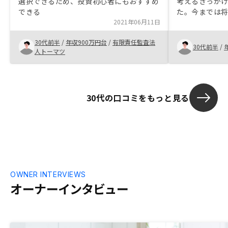
選択できるため、投資初心者にもおすすめ
考えるきっか
できる
た。今までは
2021年06月11日
然と考えてい
資金を計算す
30代前半
/
年収900万円台
/
有限責任監査法
う金額に到達
30代前半
/
人トーマツ
資産の運用方
は年金、生命
ットが大きい
的な信用力の
30代の口コミをもっと見る
です。会社の
OWNER INTERVIEWS
オーナーインタビュー