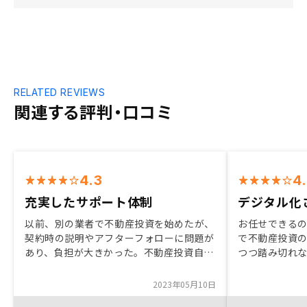
RELATED REVIEWS
関連する評判・口コミ
4.3
4
充実したサポート体制
デジタル化
以前、別の業者で不動産投資を始めたが、
お任せできるの
契約時の説明やアフターフォローに問題が
で不動産投資
あり、負担が大きかった。不動産投資自体
つつ踏み切れ
はポートフォリオの一つとしてやはり関心
い点を細かく
があったので、説明を聞いてみたところ、
安心して決意で
2023年05月10日
前回の業者とは比べ物にならないほどサポ
タル化されて