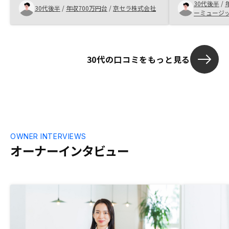
ート体制がしっかりしていることがわかっ
す。
30代後半
/
30代後半
/
年収700万円台
/
京セラ株式会社
た。また、DXが非常に進んでいて契約も
ーミュージ
スムーズで、今後の管理も負担が少なそう
だと感じた。
30代の口コミをもっと見る
OWNER INTERVIEWS
オーナーインタビュー