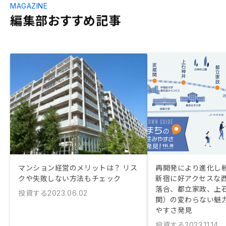
MAGAZINE
編集部おすすめ記事
マンション経営のメリットは？ リス
再開発により進化し
クや失敗しない方法もチェック
新宿に好アクセスな
落合、都立家政、上
投資する
2023.06.02
関）の変わらない魅
やすさ発見
投資する
2023.11.14