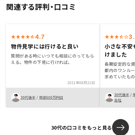
関連する評判・口コミ
4.7
3
物件見学には行けると良い
小さな不安
けました
質問がある時にいつでも相談にのってもら
える。物件の下見に行ければ。
長期安定的な
都内のワンル
求めていたも
2021年08月21日
不動産投資は
ったが、小さ
30代後半
/
ていただいた
30代後半
/
年収600万円台
会社
30代の口コミをもっと見る