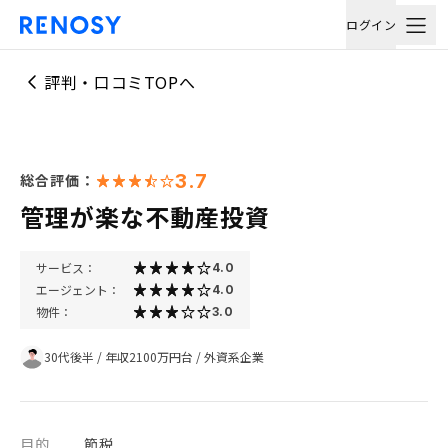
ログイン
評判・口コミTOPへ
3.7
総合評価：
管理が楽な不動産投資
サービス：
4.0
エージェント：
4.0
物件：
3.0
30代後半
/
年収2100万円台
/
外資系企業
目的
節税