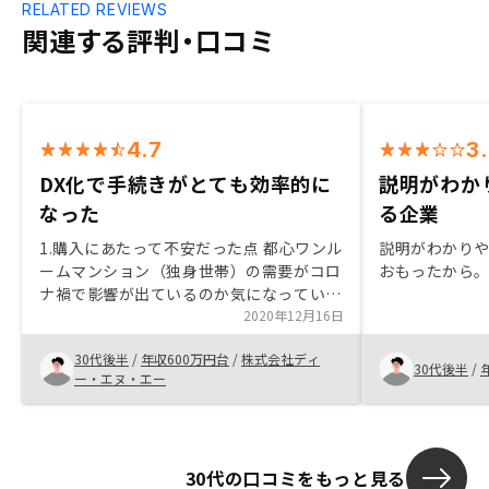
RELATED REVIEWS
関連する評判・口コミ
4.7
3
DX化で手続きがとても効率的に
説明がわか
なった
る企業
1.購入にあたって不安だった点 都心ワンル
説明がわかり
ームマンション（独身世帯）の需要がコロ
おもったから
ナ禍で影響が出ているのか気になっていた
が、営業マンが客観的な公表数値を用いて
2020年12月16日
説明してくれたので、不安は払拭された。
30代後半
/
年収600万円台
/
株式会社ディ
2.購入の決め手となった点 複数物件を持つ
30代後半
/
ー・エヌ・エー
際都内の一極集中ではなく、災害時のリス
ク分散として、東京・名古屋・大阪・福岡
のように大都市圏に分散すると良い、と営
業マンからアドバイスをもらった。東京以
30代の口コミをもっと見る
外であってもデータに基づいた物件を紹介