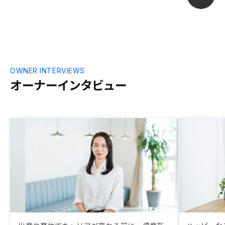
してくれて、納得感があったので購入に踏
み切った。 3.他の投資商品と比べて感じた
点 今回、株式・FX・投資信託・不動産で
検討していて営業マンに話したところ、そ
の方が不動産以外の投資にも知見があり、
それぞれの所見を教えてくれた。話してい
るうちに自分の頭の中で整理されて、中長
OWNER INTERVIEWS
期的な投資がシックリ来たため不動産投資
オーナーインタビュー
に決めた。 4.契約までの手続きで感じた点
以前購入した時は手書きが多くて腱鞘炎に
なるかと思うくらい大変だったが、今回は
DXが進んでいるのが肌で感じるくらい手
続きが効率化されていた。かと言って手抜
きをしている訳ではないので不安もなかっ
た。不動産投資に対するイメージが、世間
的にはハードルが高い・怪しい、といった
ものが根強いので、 ①ＣＭ等の露出を増
やす ②フロンターレのようにプロスポー
ツへのスポンサー出資を増やす、もしくは
プロバスケのような成長期に入っているプ
ロスポーツへの参入もいいかもしれませ