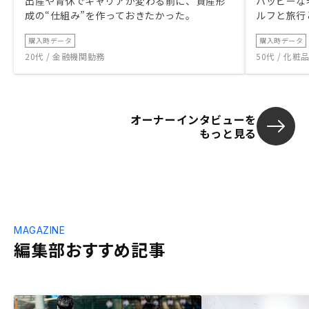
出産や育休でキャリアが変わる前に、資産形
ハッピーな
ん。 ③社会的貢献としてSDGsを意識した
成の“仕組み”を作っておきたかった。
ルフと旅行
活動 等で、RENOSYを身近に感じる様にす
ると良いと思います。 また、新参の投資
購入時データ
購入時データ
家（投資初心者）を対象として、株主優待
20代 / 金融機関勤務
50代 / 化
制度を設けて、株式から不動産投資へ流入
させる仕掛けを作るのはどうでしょう。
株主優待イメージ ・ローン金利の減額
（銀行金利マイナス0.1%とか） ・不動産
ファンド金利の優遇（記載金利プラス
オーナーインタビューを
もっと見る
0.5%とか） ・物件購入時に地震保険付き
MAGAZINE
編集部おすすめ記事