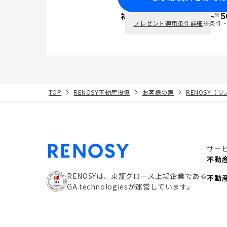
※
初回面談で
ポイント
5
PayPay
プレゼント適用条件詳細
※条件
TOP
RENOSY不動産投資
お客様の声
RENOSY（
サー
不動
RENOSYは、東証グロース上場企業である
不動
GA technologiesが運営しています。