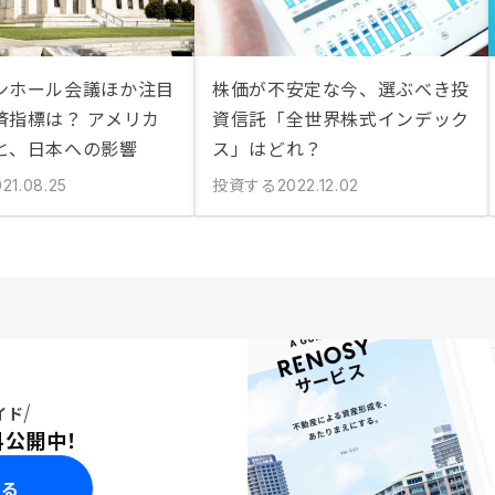
ンホール会議ほか注目
株価が不安定な今、選ぶべき投
済指標は？ アメリカ
資信託「全世界株式インデック
と、日本への影響
ス」はどれ？
投資する
21.08.25
2022.12.02
イド
料公開中！
みる