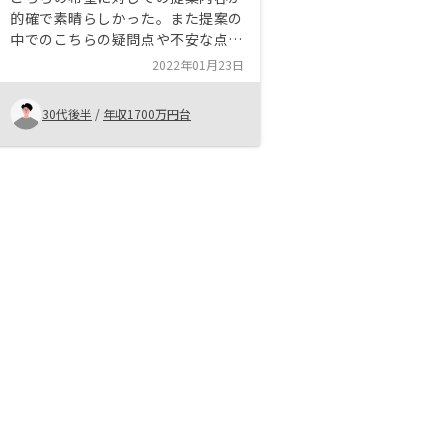
的確で素晴らしかった。また提案の
中でのこちらの疑問点や不安な点も
対話を通じて丁寧に説明頂くことで
2022年01月23日
解消されて満足度が高かった。また
対応が最初から最後までスピーディ
30代後半
/
年収1700万円台
ーで良いと思った。