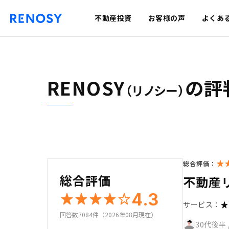
不動産投資
お客様の声
よくあ
RENOSY
の評
（リノシー）
総合評価：
総合評価
不動産
4.3
サービス：
回答数7084件（2026年08月現在）
30代後半