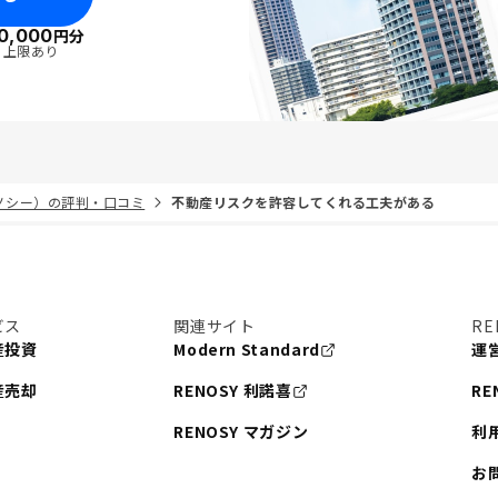
0,000
円分
・上限あり
リノシー）の評判・口コミ
不動産リスクを許容してくれる工夫がある
ビス
関連サイト
RE
産投資
Modern Standard
運
産売却
RENOSY 利諾喜
RE
RENOSY マガジン
利
お