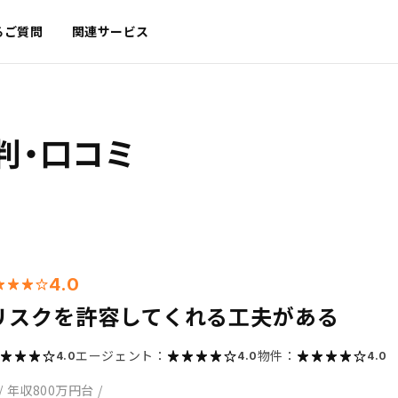
るご質問
関連サービス
判・口コミ
4.0
リスクを許容してくれる工夫がある
エージェント：
物件：
4.0
4.0
4.0
/
年収800万円台
/