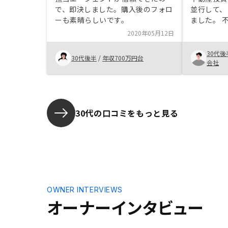
で、即決しました。購入後のフォロ
並行して、
ーも素晴らしいです。
ました。 不動産投資についてのど
ういう物件
2020年05月12日
してのメリ
については
30代後
30代後半
/
年収700万円台
説明いただ
会社
が、物件の
対応も全般
詳しく聞く
くれました
30代の口コミをもっと見る
り替えがで
たので、時
が、納得し
た。不動産
物件がよい
メリット、
ては、もう
OWNER INTERVIEWS
ただけると
オーナーインタビュー
プリで表示
も比較して
いただいた