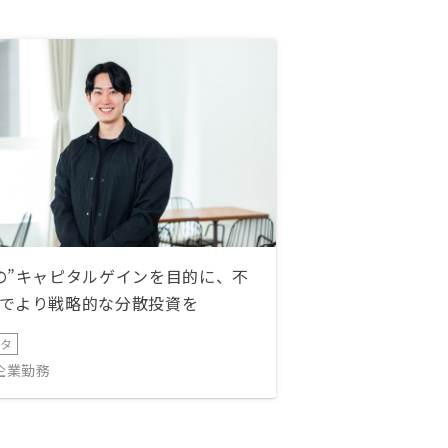
の”キャピタルゲインを目的に、不
でより戦略的な分散投資を
ータ
IT企業勤務