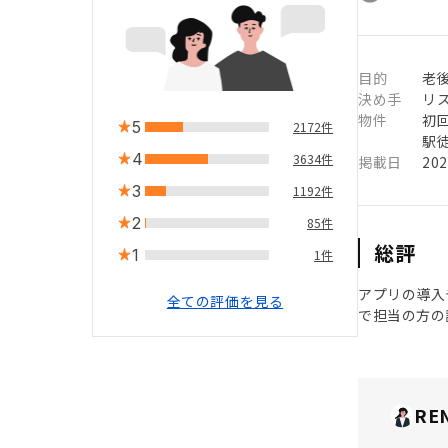
目的
老
決め手
リ
物件
初
5
2172件
駅徒
4
3634件
掲載日
20
3
1192件
2
85件
総評
1
1件
アプリの導入
全ての評価を見る
で担当の方の
RE