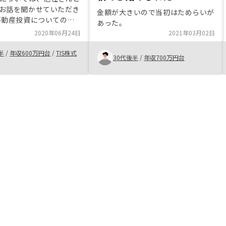
お話を聞かせていただき
金額が大きいので当初はためらいが
あった。
がよいかや、物件を比較
2020年06月24日
2021年03月02日
ット、デメリットの説明
、もう一段詳しく丁寧に
半
/
年収600万円台
/
TIS株式
30代後半
/
年収700万円台
けるといいと思いました
バリエーションも多く、
的に丁寧で、こちらから
とわかりやすく説明して
。また、管理プランの切
きる点も魅力に感じまし
間をかけて迷いました
て購入に踏み切れまし
投資についてのどういう
かや、物件を比較しての
デメリットの説明につい
一段詳しく丁寧に説明い
いいと思いました。 ア
される数値的な点以外に
、私のニーズを考慮して
上で定性的な部分も整理