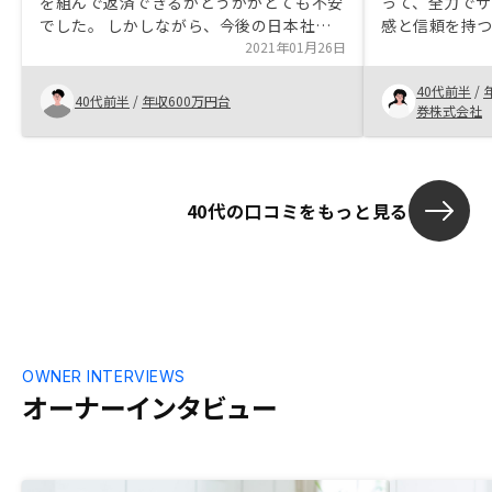
を組んで返済できるかどうかがとても不安
って、全力で
でした。 しかしながら、今後の日本社会
感と信頼を持
の想定などから、具体的な持ち出し費用な
2021年01月26日
担当の皆さん
どを聞いていき納得でき不安感が拭えてい
的確に答えて
40代前半
/
きました。 すべて理解できてる訳ではな
の決断をする
40代前半
/
年収600万円台
券株式会社
いかと思いますが、多くの方が検討すべき
資産運用かと思います。営業担当者の方
が、とても忙しそうで余裕がなかったよう
に思いました。 良い運用を提供していた
40代の口コミをもっと見る
だけるので、担当を増やしてそれぞれに細
かく向き合えるともっと成長が加速するの
かと思います。
OWNER INTERVIEWS
オーナーインタビュー