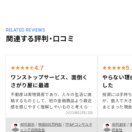
RELATED REVIEWS
関連する評判・口コミ
4.7
5
ワンストップサービス、面倒く
やらない理
さがり屋に最適
した
不動産は実物資産であり、人々の生活に直
投資には手持
結するものとして、他の金融商品より親近
が、借入で大
感を感じやすく理解しやいものと考えられ
まとまった現金
ます。不動産投資という明確な目的を持つ
2023年02月13日
命保険の代わ
人にとっては、部件の紹介のみならず、購
がない。まだ
40代前半
/
年収800万円台
/
TP&Pコンサルテ
40代前半
/
入後の管理を含めワンストップ的なサービ
のプラスアル
ィング合同会社
式会社
ス提供は、非常に使い勝手が良いものかと
で。将来の家