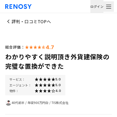
ログイン
評判・口コミTOPへ
4.7
総合評価：
わかりやすく説明頂き外貨建保険の
完璧な置換ができた
サービス：
5.0
エージェント：
5.0
物件：
4.0
40代前半
/
年収900万円台
/
TIS株式会社