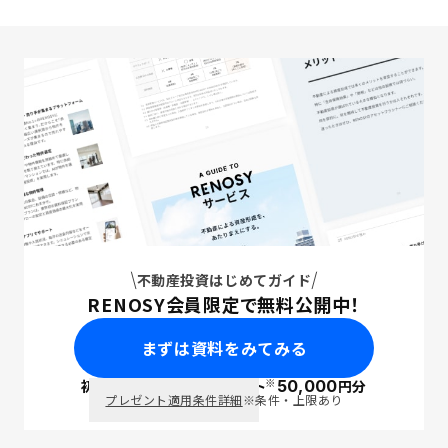
不動産投資はじめてガイド
RENOSY会員限定で無料公開中！
まずは資料をみてみる
※
初回面談で
ポイント
50,000
円分
PayPay
プレゼント適用条件詳細
※条件・上限あり