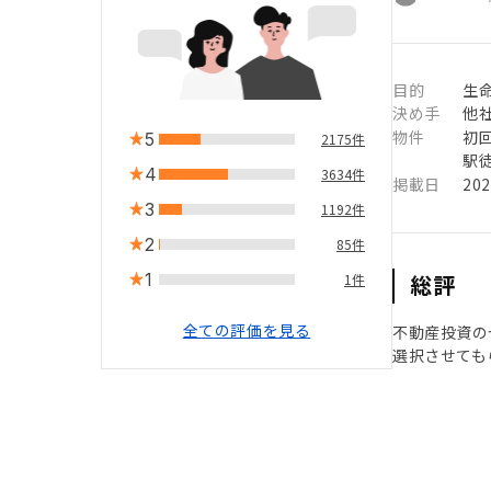
目的
生命
決め手
他
物件
初
5
2175件
駅徒
4
3634件
掲載日
20
3
1192件
2
85件
1
総評
1件
全ての評価を見る
不動産投資の
選択させても