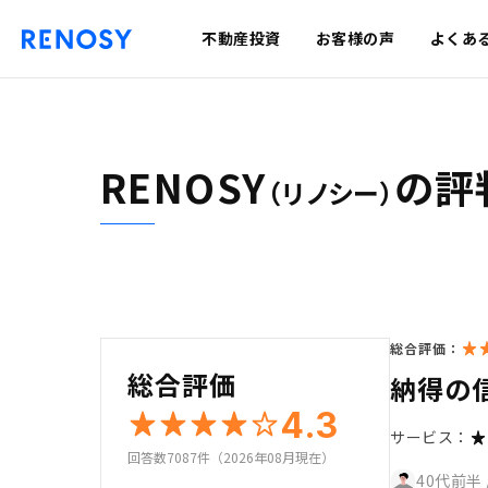
不動産投資
お客様の声
よくあ
RENOSY
の評
（リノシー）
総合評価：
総合評価
納得の
4.3
サービス：
回答数7087件（2026年08月現在）
40代前半