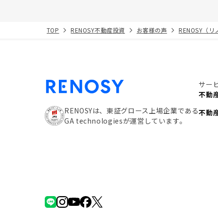
TOP
RENOSY不動産投資
お客様の声
RENOSY（
サー
不動
RENOSYは、東証グロース上場企業である
不動
GA technologiesが運営しています。