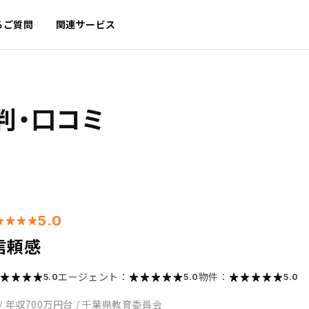
るご質問
関連サービス
判・口コミ
5.0
信頼感
エージェント：
物件：
5.0
5.0
5.0
/
年収700万円台
/
千葉県教育委員会