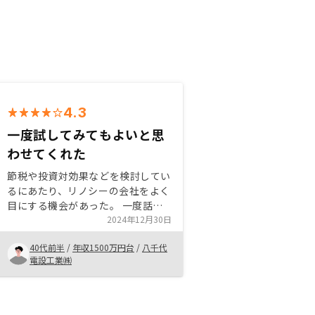
4.3
一度試してみてもよいと思
わせてくれた
節税や投資対効果などを検討してい
るにあたり、リノシーの会社をよく
目にする機会があった。 一度話だ
けでも聞いてみたいと思い、web面
2024年12月30日
談を申し込んでみたら、メリットも
40代前半
/
年収1500万円台
/
八千代
多く投資しようと考えた。 税務や
電設工業㈱
節税に理解が乏しいかたも説明を受
けるだけで勉強になるし一度話だけ
でも聞いてみても良いと思う。投資
対効果をより鮮明にシミュレーショ