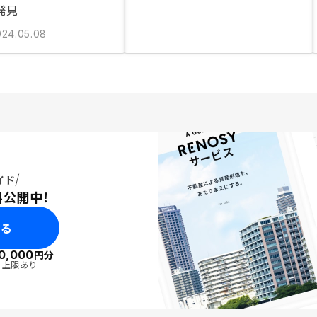
発見
024.05.08
イド
料公開中！
みる
0,000
円分
・上限あり