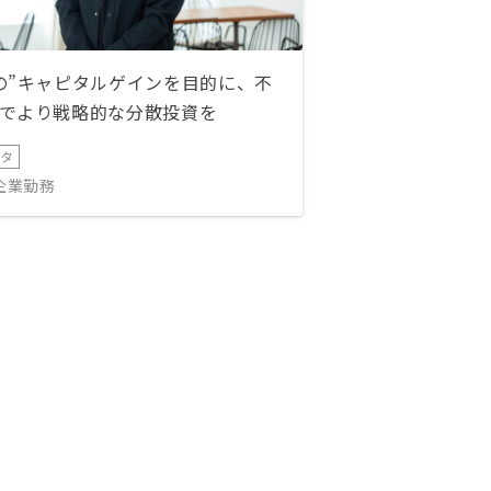
の”キャピタルゲインを目的に、不
でより戦略的な分散投資を
ータ
IT企業勤務