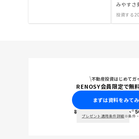
みやすさ
投資する
2
不動産投資はじめてガ
RENOSY会員限定で無
まずは資料をみて
※
初回面談で
ポイント
5
PayPay
プレゼント適用条件詳細
※条件