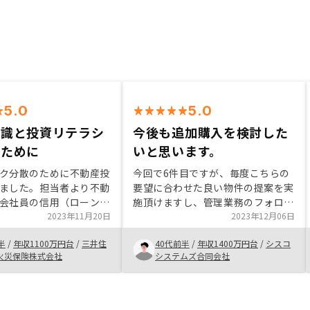
5.0
5.0
知識と投資リテラシ
今後も追加購入を検討した
のために
いと思います。
ク分散のために不動産投
今回で6件目ですが、毎度こちらの
ました。担当者より不動
要望に合わせた良い物件の提案を実
会社員の信用（ローン）
施頂けますし、管理業務のフォロー
いて教えて頂き、自分な
2023年11月20日
まで実施して頂けて、とても安心し
2023年12月06日
集や勉強をし、腹に落と
てお任せできます。 また機会があ
半
/
年収1100万円台
/
三井住
40代前半
/
年収1400万円台
/
シスコ
投資を続けています。
れば、追加購入を検討したいと考え
火災保険株式会社
システムズ合同会社
外の経済状況などの情報
ています。
集し、投資を楽しんでい
っています。