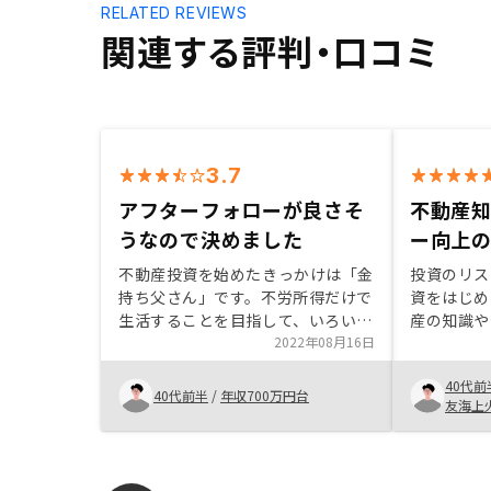
RELATED REVIEWS
関連する評判・口コミ
3.7
アフターフォローが良さそ
不動産
うなので決めました
ー向上
不動産投資を始めたきっかけは「金
投資のリス
持ち父さん」です。不労所得だけで
資をはじめ
生活することを目指して、いろいろ
産の知識や
資産運用をしてきましたが、商品ご
2022年08月16日
の活用につ
とにリスクとリターンがさまざまで
りに情報収
40代前
した。今投資するなら、融資を活用
して不動産
40代前半
/
年収700万円台
友海上
できてリスクの低い区分マンション
今後の国内
がぴったりでした。
と知識を収
ければと思