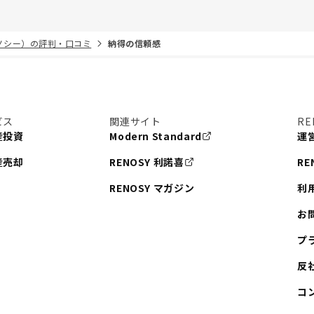
リノシー）の評判・口コミ
納得の信頼感
ビス
関連サイト
RE
産投資
Modern Standard
運
産売却
RENOSY 利諾喜
RE
RENOSY マガジン
利
お
プ
反
コ