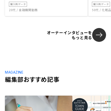
購入時データ
購入時データ
20代 / 金融機関勤務
50代 / 化
オーナーインタビューを
もっと見る
MAGAZINE
編集部おすすめ記事