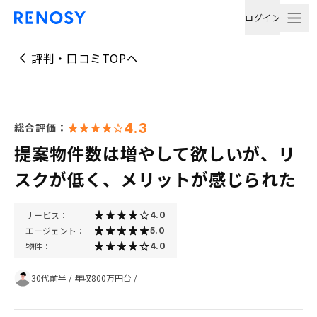
ログイン
評判・口コミTOPへ
4.3
総合評価：
提案物件数は増やして欲しいが、リ
スクが低く、メリットが感じられた
サービス：
4.0
エージェント：
5.0
物件：
4.0
30代前半
/
年収800万円台
/