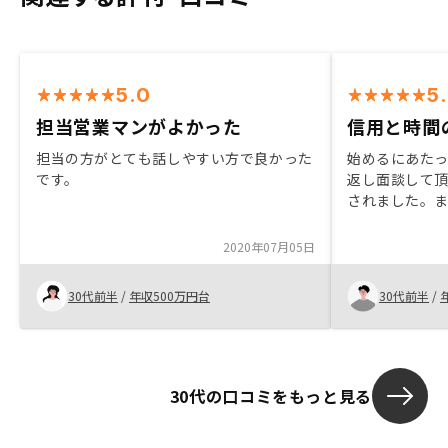
5.0
5
担当営業マンがよかった
信用と時間
担当の方がとても話しやすい方で良かった
始めるにあた
です。
返し面談して
されました。
ての具体的な
されたデータ
2020年07月05日
がりました。
30代前半
/
年収500万円台
30代前半
/
30代の口コミをもっと見る