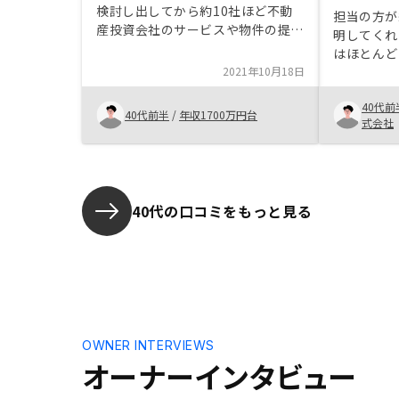
検討し出してから約10社ほど不動
担当の方が
産投資会社のサービスや物件の提案
明してくれ
を受けました。会社としての安心
はほとんど
感、担当の方の話す内容のわかりや
2021年10月18日
時間に説明
すさ、長期投資の考え方、リフォー
で助かった
ム等多くのサービスが揃っている
40代前
け聞いてみ
40代前半
/
年収1700万円台
点、物件の立地と質など初めて不動
式会社
が、メリッ
産投資をする自分にとって納得の行
投資の決心
く内容だったため決断出来ました。
られても良
やはり少しだけ物件価格や管理費が
んおすすめ
他社に比べ高いように思われます。
が、自分で
40代の口コミをもっと見る
初期費用の割引等他社からも提案を
し物足りな
受けており次回以降の購入検討の際
長いスパン
は価格面で（御社のサービスや考え
見えやすい
方は納得していますが）他社からの
っと分かり
購入も大いにあり得るなと正直感じ
ております。
OWNER INTERVIEWS
オーナーインタビュー