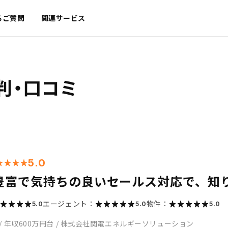
るご質問
関連サービス
判・口コミ
5.0
豊富で気持ちの良いセールス対応で、知
エージェント：
物件：
5.0
5.0
5.0
/
年収600万円台
/
株式会社関電エネルギーソリューション