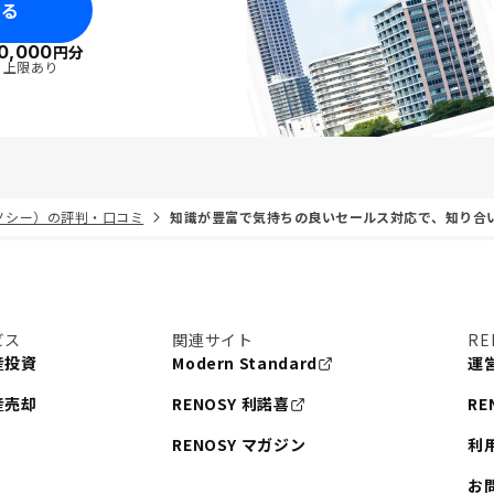
みる
0,000
円分
・上限あり
リノシー）の評判・口コミ
知識が豊富で気持ちの良いセールス対応で、知り合
ビス
関連サイト
RE
産投資
Modern Standard
運
産売却
RENOSY 利諾喜
RE
RENOSY マガジン
利
お