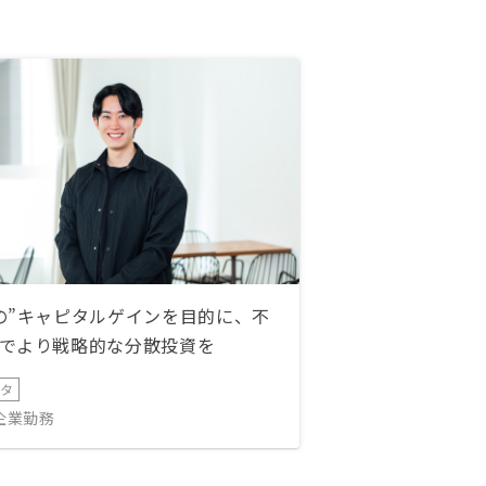
の”キャピタルゲインを目的に、不
でより戦略的な分散投資を
ータ
IT企業勤務