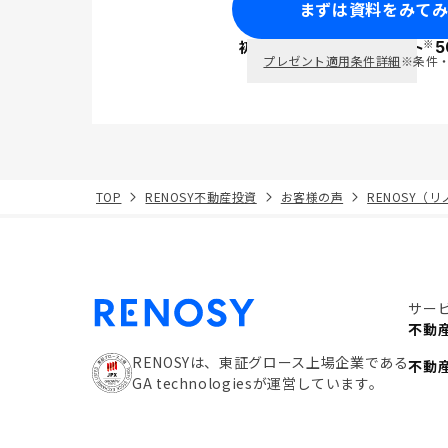
まずは資料をみて
※
初回面談で
ポイント
5
PayPay
プレゼント適用条件詳細
※条件
TOP
RENOSY不動産投資
お客様の声
RENOSY（
サー
不動
RENOSYは、東証グロース上場企業である
不動
GA technologiesが運営しています。