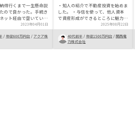
納得行くまで一生懸命説
・知人の紹介で不動産投資を始めま
たので良かった。手続き
した。 ・与信を使って、他人資本
ネット経由で空いている
で資産形成ができるところに魅力を
を聞けて契約も出来たの
2023年04月01日
感じました。 ・不動産投資に対す
2025年08月22日
。最初は何となく説明だ
る不安に対して、担当の方から、丁
半
/
年収600万円台
/
アクア株
40代前半
/
年収1500万円台
/
関西電
ようと思っただけだった
寧にリスク対策について説明を受け
力株式会社
トの方が大きいと感じて
て納得できました。
ができた。物件を直接見
いかなと思った。もちろ
して貰えるのも良かった
探すのが好きな人には少
いかもしれない。あとは
での税金や経費、収入が
比較表になっていればも
やすいと思う。