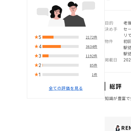
目的
老
決め手
セ
リ
5
2172件
物件
初
4
3634件
駅徒
駅徒
3
1192件
掲載日
20
2
85件
1
1件
総評
全ての評価を見る
知識が豊富で
RE