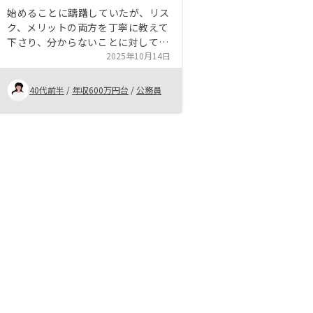
始めることに躊躇していたが、リス
ク、メリットの両方を丁寧に教えて
下さり、分からないことに対しても
相談に乗ってくださったりしたの
2025年10月14日
で、やろうと思うことができまし
た。 また、時間にも融通を聞かせ
40代前半
/
年収600万円台
/
公務員
てくれて、対応してくれました。