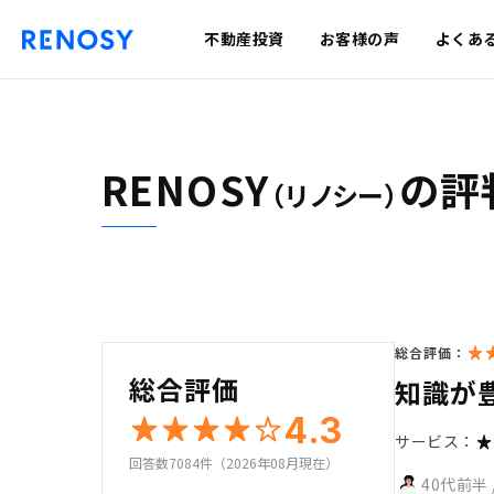
不動産投資
お客様の声
よくあ
RENOSY
の評
（リノシー）
総合評価：
総合評価
知識が
4.3
サービス：
回答数7084件（2026年08月現在）
40代前半