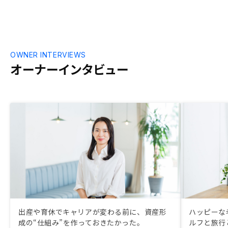
すが）他社からの購入も大いにあり得るな
と正直感じております。
OWNER INTERVIEWS
オーナーインタビュー
出産や育休でキャリアが変わる前に、資産形
ハッピーな
成の“仕組み”を作っておきたかった。
ルフと旅行