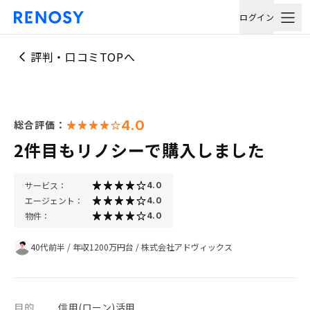
ログイン
評判・口コミTOPへ
4.0
総合評価：
2件目もリノシーで購入しました
サービス：
4.0
エージェント：
4.0
物件：
4.0
40代前半
/
年収1200万円台
/
株式会社アドヴィックス
目的
信用(ローン)活用