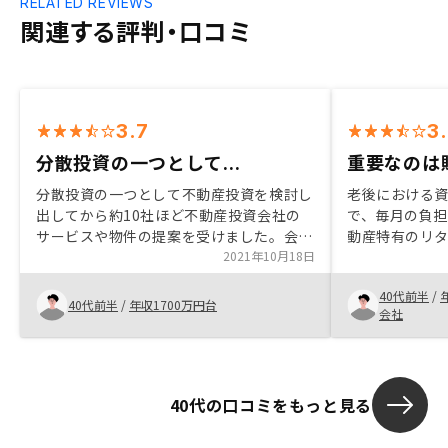
RELATED REVIEWS
関連する評判・口コミ
3.7
3
分散投資の一つとして...
重要なのは
分散投資の一つとして不動産投資を検討し
老後における
出してから約10社ほど不動産投資会社の
で、毎月の負
サービスや物件の提案を受けました。会社
動産特有のリ
としての安心感、担当の方の話す内容のわ
2021年10月18日
あった。ただ
かりやすさ、長期投資の考え方、リフォー
大きくなるた
40代前半
/
ム等多くのサービスが揃っている点、物件
的には担当営
40代前半
/
年収1700万円台
会社
の立地と質など初めて不動産投資をする自
資を開始した
分にとって納得の行く内容だったため決断
たが、これか
出来ました。やはり少しだけ物件価格や管
め、継続してR
理費が他社に比べ高いように思われます。
ョンをとって
40代の口コミをもっと見る
初期費用の割引等他社からも提案を受けて
が若手の営業
おり次回以降の購入検討の際は価格面で
いな人は受け
（御社のサービスや考え方は納得していま
す。