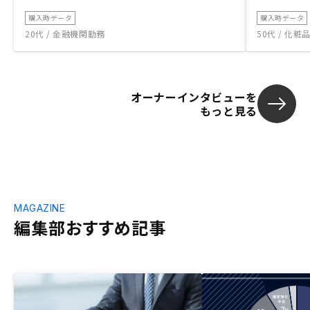
購入時データ
購入時データ
20代 / 金融機関勤務
50代 / 化
オーナーインタビューを
もっと見る
MAGAZINE
編集部おすすめ記事