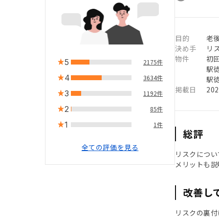
目的
老
決め手
リ
物件
初
5
2175件
駅徒
4
3634件
駅徒
掲載日
20
3
1192件
2
85件
1
1件
総評
全ての評価を見る
リスクについ
メリットも説
改善し
リスクの裏付