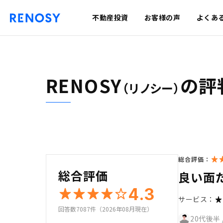
不動産投資
お客様の声
よくあ
RENOSY
の評
（リノシー）
総合評価：
総合評価
良い面
4.3
サービス：
回答数7087件（2026年08月現在）
20代後半