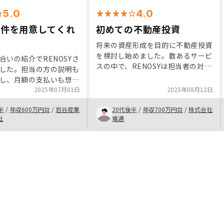
5.0
4.0
物件を用意してくれ
初めての不動産投資
将来の資産形成を目的に不動産投資
を検討し始めました。数あるサービ
合いの紹介でRENOSYさ
スの中で、RENOSYは担当者の対応
した。担当の方の説明も
が丁寧で、物件選びから契約、運用
し、月額の支払いも想定
まで一貫したサポートがあり、初心
く即決しました。 現金
2025年07月01日
2025年08月12日
者の私でも安心して進められまし
金するのであれば、今回
た。不動産投資に不安がある方に
半
/
年収600万円台
/
岩谷産業
20代後半
/
年収700万円台
/
株式会社
動産投資にて運用するこ
も、自信を持っておすすめできるサ
社
電通
したいです。
ービスです。