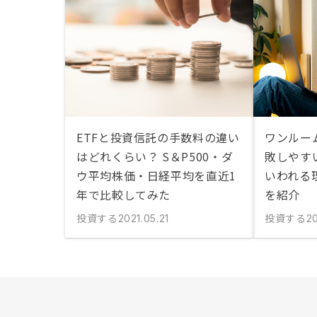
ETFと投資信託の手数料の違い
ワンルー
はどれくらい？ S＆P500・ダ
敗しやす
ウ平均株価・日経平均を直近1
いわれる
年で比較してみた
を紹介
投資する
投資する
2021.05.21
2