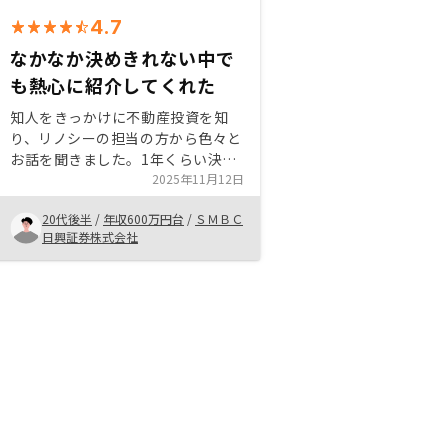
4.7
なかなか決めきれない中で
も熱心に紹介してくれた
知人をきっかけに不動産投資を知
り、リノシーの担当の方から色々と
お話を聞きました。1年くらい決め
きれず、その間も時折連絡をいただ
2025年11月12日
き、物件の紹介などしていただきま
20代後半
/
年収600万円台
/
ＳＭＢＣ
した。 自分の疑問に対してもすぐ
日興証券株式会社
に解答してくださったり、良い物件
を紹介してくれたりしたので、投資
を始めようと思いました。