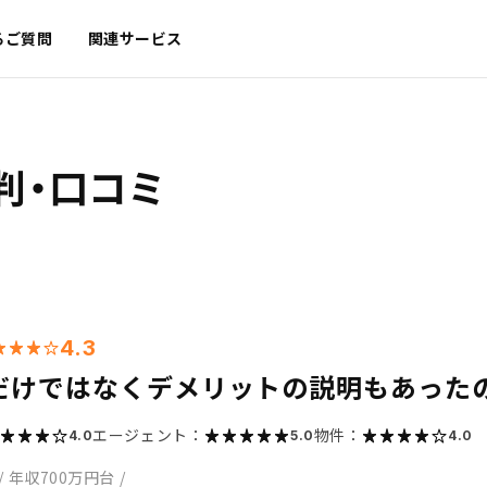
るご質問
関連サービス
判・口コミ
4.3
だけではなくデメリットの説明もあった
エージェント：
物件：
4.0
5.0
4.0
/
年収700万円台
/