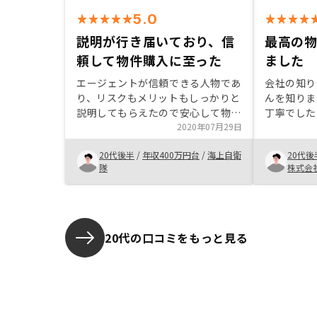
5.0
説明が行き届いており、信
最高の
頼して物件購入に至った
ました
エージェントが信頼できる人物であ
会社の知り
り、リスクもメリットもしっかりと
んを知りま
説明してもらえたので安心して物件
丁寧でした
を購入できた。
2020年07月29日
よりも少な
を銀行に貯
20代後半
/
年収400万円台
/
海上自衛
20代後
のような不
隊
株式会
とをお勧め
20代の口コミをもっと見る