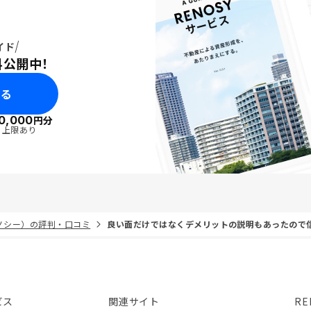
イド
料公開中！
みる
0,000
円分
・上限あり
リノシー）の評判・口コミ
良い面だけではなくデメリットの説明もあったので
ビス
関連サイト
RE