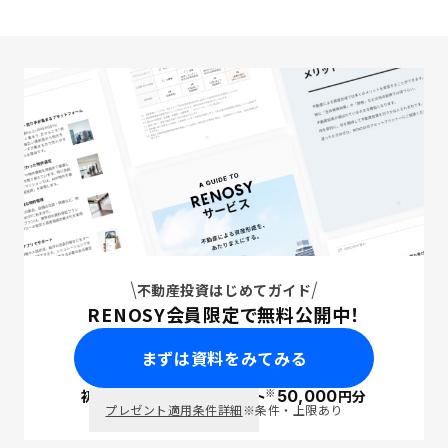
不動産投資はじめてガイド
RENOSY会員限定で無料公開中！
まずは資料をみてみる
※
初回面談で
ポイント
50,000
円分
PayPay
プレゼント適用条件詳細
※条件・上限あり