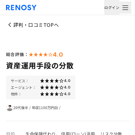
ログイン
評判・口コミTOPへ
4.0
総合評価：
資産運用手段の分散
サービス：
4.0
エージェント：
4.0
物件：
4.0
20代後半
/
年収1100万円台
/
目的
生命保険代わり、 信用(ローン)活用、 リスク分散