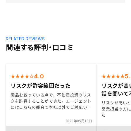
RELATED REVIEWS
関連する評判・口コミ
4.0
5
リスクが許容範囲だった
リスクが高
話を聞いて
商品を絞っている点で、不動産投資のリス
クを許容することができた。エージェント
リスクが高い
にはこちらの都合で本社以外でご対応いた
営業担当の方
だ感謝しております。
た
2020年05月19日