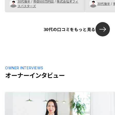
30代後半
/
年収600万円台
/
株式会社オフィ
きたうえでメリットを感じられた為です。
いく物件を選
30代後半
/
スバスターズ
30代の口コミをもっと見る
OWNER INTERVIEWS
オーナーインタビュー