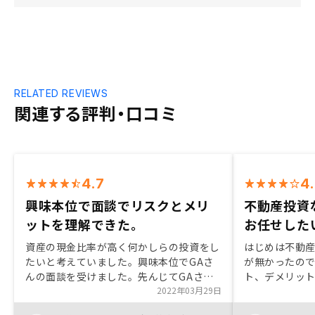
RELATED REVIEWS
関連する評判・口コミ
4.7
4
興味本位で面談でリスクとメリ
不動産投資
ットを理解できた。
お任せした
資産の現金比率が高く何かしらの投資をし
はじめは不動
たいと考えていました。興味本位でGAさ
が無かったの
んの面談を受けました。先んじてGAさん
ト、デメリッ
で投資を始めた職場の先輩からの紹介でし
2022年03月29日
き前向きに投
た。説明がわかりやすく、リスクも理解で
た。 購入した