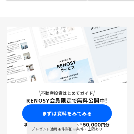
不動産投資はじめてガイド
RENOSY会員限定で無料公開中！
まずは資料をみてみる
※
初回面談で
ポイント
50,000
円分
PayPay
プレゼント適用条件詳細
※条件・上限あり