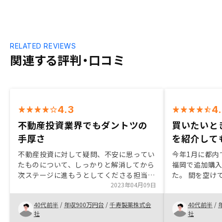
RELATED REVIEWS
関連する評判・口コミ
4.3
4
不動産投資業界でもダントツの
買いたいと
手厚さ
を紹介して
不動産投資に対して疑問、不安に思ってい
今年1月に都内
たものについて、しっかりと解消してから
福岡で追加購
次ステージに進もうとしてくださる担当営
た。 間を空け
業様の豊富な知識と接客態度は大変好まし
2023年04月09日
なってしまう
いものでした。また、御社のシステムにつ
めの物件紹介を
40代前半
/
年収900万円台
/
千寿製薬株式会
40代前半
/
いても簡潔明瞭とは言わないまでもシンプ
しいと思って
社
社
ルかつサポートも手厚いことが良く分かっ
いいかと納得