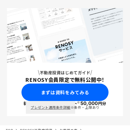
不動産投資はじめてガイド
RENOSY会員限定で無料公開中！
まずは資料をみてみる
※
初回面談で
ポイント
50,000
円分
PayPay
プレゼント適用条件詳細
※条件・上限あり