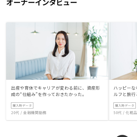
オーナーインタビュー
出産や育休でキャリアが変わる前に、資産形
ハッピーな
成の“仕組み”を作っておきたかった。
ルフと旅行
購入時データ
購入時データ
20代 / 金融機関勤務
50代 / 化