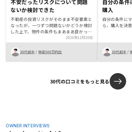
不安だったリスクについて問題
自分の条件
ないか検討できた
購入
不動産の投資リスクがそのまま不安要素と
自分の条件に
なったが、一つずつ問題ないかどうか検討
ら、購入を決
した上で、物件の条件もまあまあ良かった
ことから購入に踏み切った。株主優待制度
2020年12月20日
で成約時、価格割引(もしくはキャッシュ
バック、ギフト券など)があるといい。
30代前半
/
年収500万円台
30代前半
/
30代の口コミをもっと見る
OWNER INTERVIEWS