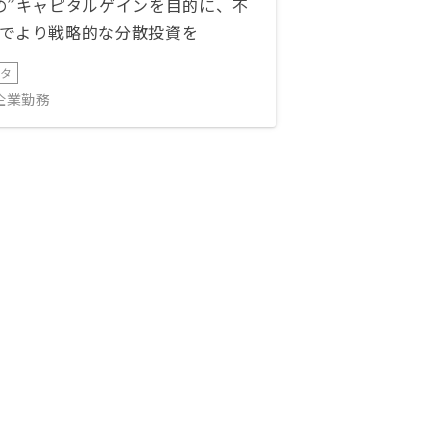
の”キャピタルゲインを目的に、不
でより戦略的な分散投資を
ータ
IT企業勤務