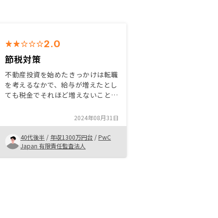
2.0
節税対策
不動産投資を始めたきっかけは転職
を考えるなかで、給与が増えたとし
ても税金でそれほど増えないことに
ついて、強く認識するようになり、
節税の重要性を認識。節税対策の一
2024年08月31日
つとして不動産投資を検討。長期的
な付き合いが必要となるため、信頼
40代後半
/
年収1300万円台
/
PwC
できる会社との取引が必要と考え、
Japan 有限責任監査法人
よく宣伝をしているRenosyでの取
引を決めた。セールス担当者と契約
担当者が分かれており、セールス担
当者の知識不足が甚だしいのと、対
応が遅く、適切な対応をしていただ
けないことが散見される。忙しいの
かもしれないが、売りっぱなしでは