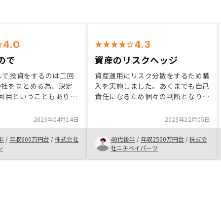
4.0
4.3
ので
資産のリスクヘッジ
yさんで投資をするのは二回
資産運用にリスク分散をするため購
会社をまとめる為、決定
入を実施しました。あくまでも自己
2回目ということもあり同
責任になるため個々の判断となりま
大変助かりました 一回
すが不動産の市況的に大きく変動す
ムーズにいかない部分も
るものではないと考えているため投
2023年04月14日
2023年12月05日
が二回なので色々な手続
資に踏み切りました。今後のプラン
ズに行きとても楽に済み
ニングについてはため担当者とも話
半
/
年収600万円台
/
株式会社
40代後半
/
年収2500万円台
/
株式会
に無し
していきたいです。
ン
社ニチベイパーツ