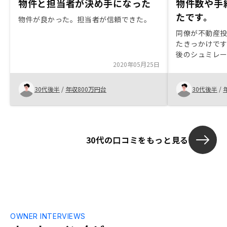
物件と担当者が決め手になった
物件数や手
たです。
物件が良かった。担当者が信頼できた。
同僚が不動産
たきっかけで
後のシュミレ
2020年05月25日
RENOSYを
べて、手続きが
非常にスムー
30代後半
/
年収800万円台
30代後半
/
リへの物件情
に良いと思い
30代の口コミをもっと見る
OWNER INTERVIEWS