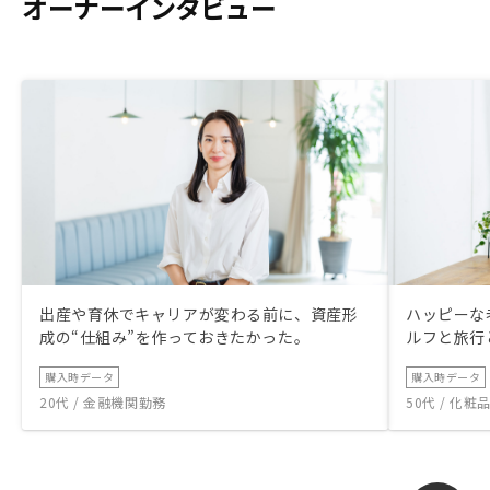
オーナーインタビュー
出産や育休でキャリアが変わる前に、資産形
ハッピーな
成の“仕組み”を作っておきたかった。
ルフと旅行
購入時データ
購入時データ
20代 / 金融機関勤務
50代 / 化