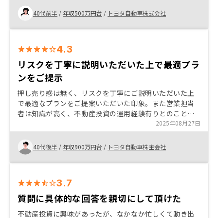
使いたいかを考える事で不動産投資も資産運用の柱にな
るなと思いました！
40代前半
/
年収500万円台
/
トヨタ自動車株式会社
4.3
リスクを丁寧に説明いただいた上で最適プラ
ンをご提示
押し売り感は無く、リスクを丁寧にご説明いただいた上
で最適なプランをご提案いただいた印象。また営業担当
者は知識が高く、不動産投資の運用経験有りとのこと
で、２～３回打ち合わせを繰り返す中で信憑性が深ま
2025年08月27日
り、RENOSYさんで購入すべきと決断しました。まだ運
用していないので、成績はどうなるか分かりませんが、
40代後半
/
年収900万円台
/
トヨタ自動車株主会社
アフターケアも充実していそうなので、安心感もありま
す。キャンペーンの特典もちゃんといただけるので、有
難く活用しています。
3.7
質問に具体的な回答を親切にして頂けた
不動産投資に興味があったが、なかなか忙しくて動き出