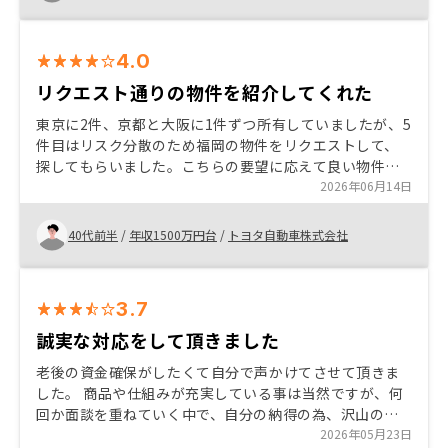
常に使いやすく、手間を感じさせない点がよかった。 既
存のオーナーに対する何かしらの還元。面談でお金をば
ら撒いているようにも見える。広告戦略、市場活性化す
4.0
るためではあるとは理解しているが。また過度にタレン
ト起用したCMなどは別にしなくてもいい気がする
リクエスト通りの物件を紹介してくれた
東京に2件、京都と大阪に1件ずつ所有していましたが、5
件目はリスク分散のため福岡の物件をリクエストして、
探してもらいました。こちらの要望に応えて良い物件を
紹介してもらえましたので購入しました。いつものよう
2026年06月14日
に丁寧に説明してもらえ、安心して購入できました。
40代前半
/
年収1500万円台
/
トヨタ自動車株式会社
3.7
誠実な対応をして頂きました
老後の資金確保がしたくて自分で声かけてさせて頂きま
した。 商品や仕組みが充実している事は当然ですが、何
回か面談を重ねていく中で、自分の納得の為、沢山の質
問をさせて頂いた際、全てにおいて誠実にご回答頂けた
2026年05月23日