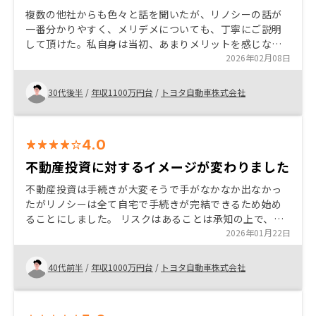
ン会社でリノシーバンクが使えるようになって、一括で
複数の他社からも色々と話を聞いたが、リノシーの話が
管理できるようになると便利になって嬉しいです。
一番分かりやすく、メリデメについても、丁寧にご説明
して頂けた。私自身は当初、あまりメリットを感じなか
ったため、色々と質問やシミュレーションをお願いした
2026年02月08日
が、真摯にご対応頂けたおかげで納得して投資判断がで
きた。
30代後半
/
年収1100万円台
/
トヨタ自動車株式会社
4.0
不動産投資に対するイメージが変わりました
不動産投資は手続きが大変そうで手がなかなか出なかっ
たがリノシーは全て自宅で手続きが完結できるため始め
ることにしました。 リスクはあることは承知の上で、都
心部マンションに絞ることでリスクを軽減するだけでな
2026年01月22日
く、今後上昇の予想にも共感できたことからリノシーで
購入を決めました。
40代前半
/
年収1000万円台
/
トヨタ自動車株式会社