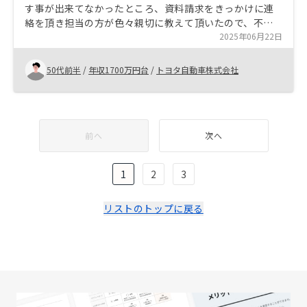
す事が出来てなかったところ、資料請求をきっかけに連
絡を頂き担当の方が色々親切に教えて頂いたので、不安
を解消出来たのと、手間が掛からず管理出来そうと思っ
2025年06月22日
たため、購入を決めました。 物件価格が少し高く感じた
ので、相場と比較しての価格妥当性を説明頂けると良い
50代前半
/
年収1700万円台
/
トヨタ自動車株式会社
と感じました。購入までに物件を見学出来ると安心でき
るが、その余裕も取れなかった。
前へ
次へ
1
2
3
リストのトップに戻る