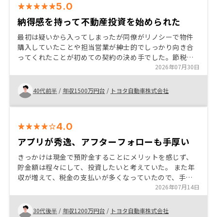
5.0
納得感を持って不動産投資を始められた
最初は疑いから入ってしまったが同僚がリノシーで物件
購入していたことや担当営業が紳士的でしっかり向き合
ってくれたことが初めての契約の決め手でした。節税目
的が1番だったが、それ以外のメリット（もちろんデメリ
2026年07月30日
ットも）も丁寧に説明してくれたため納得して購入でき
た。
40代前半
/
年収1500万円台
/
トヨタ自動車株式会社
4.0
アプリが秀逸、アフターフォローも手厚い
きっかけは現金で預貯金することにメリットを感じず、
貯金額は程々にして、投資したいと考えていた。 また年
収が増えて、税金の支払いが多くなっていたので、手間
をかけずに節税したいと考えていた。 また大手企業に勤
2026年07月14日
めているため、その信用を最大限に活かして、自己資金
ではなくローンで投資できる点や、アプリでの管理が非
30代後半
/
年収1200万円台
/
トヨタ自動車株式会社