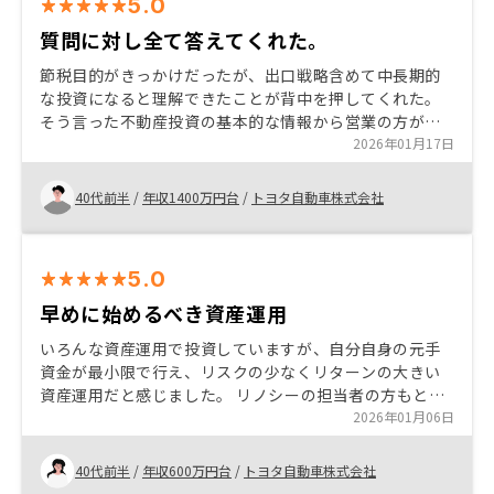
5.0
質問に対し全て答えてくれた。
節税目的がきっかけだったが、出口戦略含めて中長期的
な投資になると理解できたことが背中を押してくれた。
そう言った不動産投資の基本的な情報から営業の方が丁
寧に教えてくれたため、安心して始めることが出来たと
2026年01月17日
感じてる。また投資物件毎に借りれるローンの上限が銀
行側で決められているというところも第三者の目が入っ
40代前半
/
年収1400万円台
/
トヨタ自動車株式会社
てるという意味で安心に繋がった。
5.0
早めに始めるべき資産運用
いろんな資産運用で投資していますが、自分自身の元手
資金が最小限で行え、リスクの少なくリターンの大きい
資産運用だと感じました。 リノシーの担当者の方もとて
も丁寧で分からないことは詳しく納得のいくまで説明し
2026年01月06日
てくださるので、不安も解消されて安心したお取り引き
ができました。
40代前半
/
年収600万円台
/
トヨタ自動車株式会社