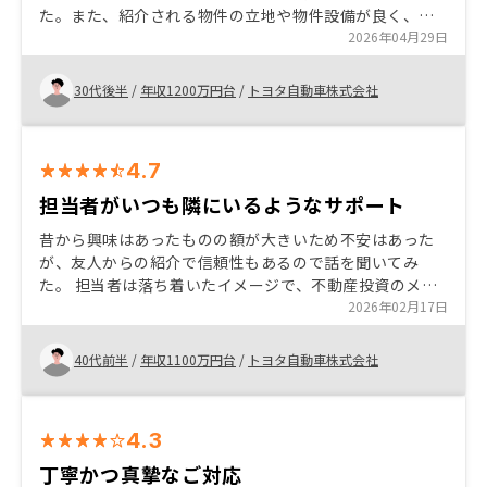
た。また、紹介される物件の立地や物件設備が良く、フ
ルローンで基本的に進められるところも良いと感じまし
2026年04月29日
た。時間をかけずに不動産投資をされたい方に向いてい
ると改めて思いました。 他社の類似物件と比較して、提
30代後半
/
年収1200万円台
/
トヨタ自動車株式会社
案いただける物件は、立地と建物設備は良いものが多い
が、利回りが低いと感じる。大手なので仕方ない部分も
あるが、利便性よりもコストを重視する人にはあまり向
4.7
かないと感じた。今後買い手の増加や金利上昇で利回り
はよりシビアになってくるのでなかなか購入しづらくな
担当者がいつも隣にいるようなサポート
ると思いました。
昔から興味はあったものの額が大きいため不安はあった
が、友人からの紹介で信頼性もあるので話を聞いてみ
た。 担当者は落ち着いたイメージで、不動産投資のメリ
ットはもちろんデメリットも教えてくれて安心できた。
2026年02月17日
節税効果、投機価値・賃貸需要、信用活用などから最終
的には購入を決めた。 不動産投資は初めてだったが、そ
40代前半
/
年収1100万円台
/
トヨタ自動車株式会社
こまで手続きは難しくなくて良かった。 団信の申し込み
が初めての人には団信とはどういうものでどういう人は
審査に引っかかりやすいかの初心者用説明があればいい
4.3
と思いました。 住信SBIネット銀行のリノシーバンクが
利用できないローン会社もあるので、今後すべてのロー
丁寧かつ真摯なご対応