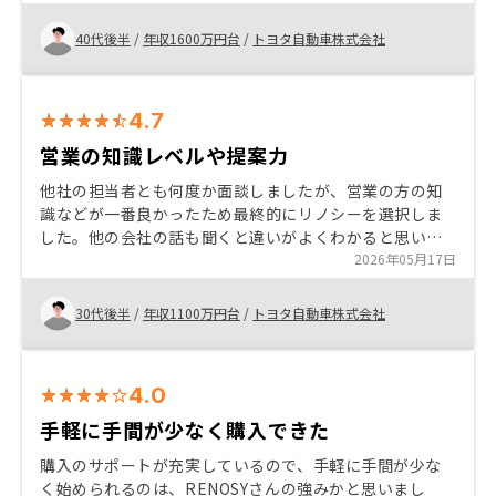
印象を持った事が、購入を決めた理由です。
40代後半
/
年収1600万円台
/
トヨタ自動車株式会社
4.7
営業の知識レベルや提案力
他社の担当者とも何度か面談しましたが、営業の方の知
識などが一番良かったため最終的にリノシーを選択しま
した。他の会社の話も聞くと違いがよくわかると思いま
す。またアプリで全てが管理できる手軽さや、新規物件
2026年05月17日
も自分で探せる便利さにも魅力を感じています。
30代後半
/
年収1100万円台
/
トヨタ自動車株式会社
4.0
手軽に手間が少なく購入できた
購入のサポートが充実しているので、手軽に手間が少な
く始められるのは、RENOSYさんの強みかと思いまし